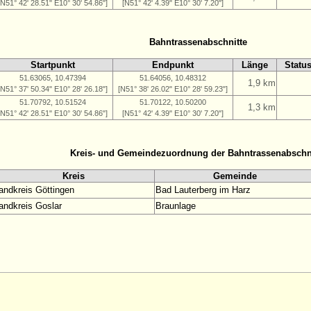
[N51° 42' 28.51" E10° 30' 54.86"]
[N51° 42' 4.39" E10° 30' 7.20"]
Bahntrassenabschnitte
Startpunkt
Endpunkt
Länge
Statu
51.63065, 10.47394
51.64056, 10.48312
1,9 km
[N51° 37' 50.34" E10° 28' 26.18"]
[N51° 38' 26.02" E10° 28' 59.23"]
51.70792, 10.51524
51.70122, 10.50200
1,3 km
[N51° 42' 28.51" E10° 30' 54.86"]
[N51° 42' 4.39" E10° 30' 7.20"]
Kreis- und Gemeindezuordnung der Bahntrassenabschn
Kreis
Gemeinde
andkreis Göttingen
Bad Lauterberg im Harz
andkreis Goslar
Braunlage