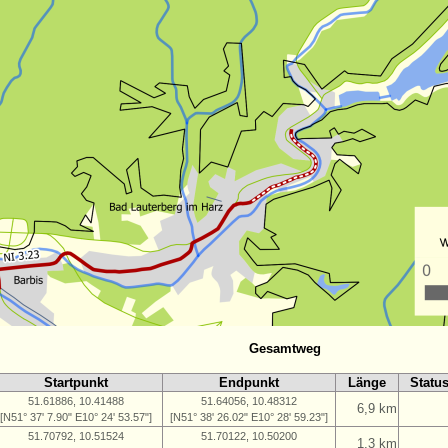
Gesamtweg
Startpunkt
Endpunkt
Länge
Statu
51.61886, 10.41488
51.64056, 10.48312
6,9 km
[N51° 37' 7.90" E10° 24' 53.57"]
[N51° 38' 26.02" E10° 28' 59.23"]
51.70792, 10.51524
51.70122, 10.50200
1,3 km