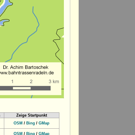
s
Zeige Startpunkt
OSM
/
Bing
/
GMap
OSM
/
Bing
/
GMap