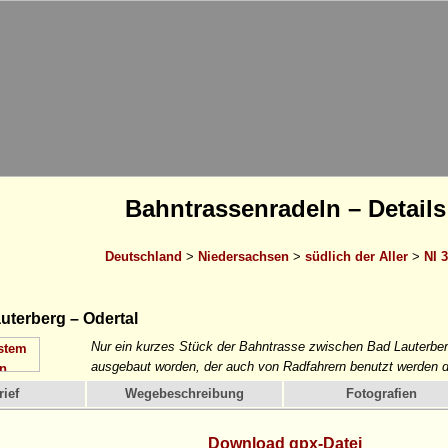
Bahntrassenradeln – Details
Deutschland
>
Niedersachsen
>
südlich der Aller
>
NI 3
terberg – Odertal
Nur ein kurzes Stück der Bahntrasse zwischen Bad Lauterber
ausgebaut worden, der auch von Radfahrern benutzt werden d
ief
Wegebeschreibung
Fotografien
Download gpx-Datei