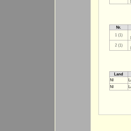
Nr.
1 (1)
2 (1)
Land
NI
L
NI
L