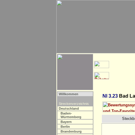
Willkommen
NI 3.23
Bad Lau
Streckenverzeichnis
Deutschland
Baden-
Württemberg
Steckbr
Bayern
Berlin
Brandenburg