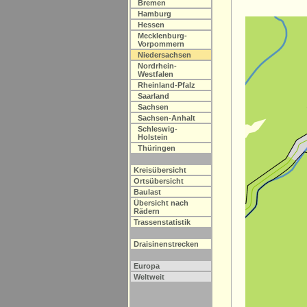
Bremen
Hamburg
Hessen
Mecklenburg-
Vorpommern
Niedersachsen
Nordrhein-
Westfalen
Rheinland-Pfalz
Saarland
Sachsen
Sachsen-Anhalt
Schleswig-
Holstein
Thüringen
Kreisübersicht
Ortsübersicht
Baulast
Übersicht nach
Rädern
Trassenstatistik
Draisinenstrecken
Europa
Weltweit