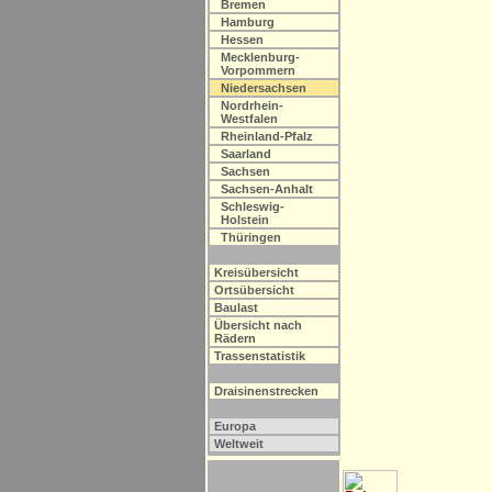
Bremen
Hamburg
Hessen
Mecklenburg-
Vorpommern
Niedersachsen
Nordrhein-
Westfalen
Rheinland-Pfalz
Saarland
Sachsen
Sachsen-Anhalt
Schleswig-
Holstein
Thüringen
Kreisübersicht
Ortsübersicht
Baulast
Übersicht nach
Rädern
Trassenstatistik
Draisinenstrecken
Europa
Weltweit