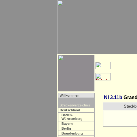
Willkommen
NI 3.11b
Grasdo
Streckenverzeichnis
Steckbr
Deutschland
Baden-
Württemberg
Bayern
Berlin
Brandenburg