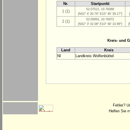
Nr.
Startpunkt
52.07521, 10.76088
1 (1)
[N52° 4' 30.76" E10° 45' 39.17"]
52.05891, 10.76972
2 (1)
[N52° 3' 32.08" E10° 46' 10.99"]
[
Kreis- und 
Land
Kreis
NI
Landkreis Wolfenbüttel
Fehler? U
Helfen Sie m