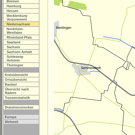
Bremen
Hamburg
Hessen
Mecklenburg-
Vorpommern
Niedersachsen
Nordrhein-
Westfalen
Rheinland-Pfalz
Saarland
Sachsen
Sachsen-Anhalt
Schleswig-
Holstein
Thüringen
Kreisübersicht
Ortsübersicht
Baulast
Übersicht nach
Rädern
Trassenstatistik
Draisinenstrecken
Europa
Weltweit