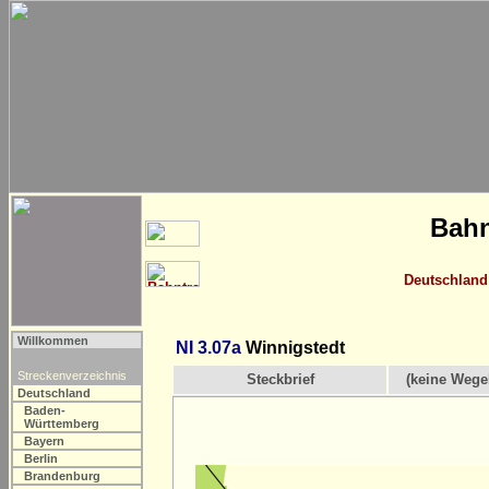
Bahn
Deutschland
Willkommen
NI 3.07a
Winnigstedt
Streckenverzeichnis
Steckbrief
(keine Wege
Deutschland
Baden-
Württemberg
Bayern
Berlin
Brandenburg