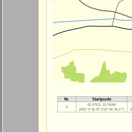
Nr.
Startpunkt
52.07521, 10.76088
1
[N52° 4' 30.76" E10° 45' 39.17"]
[