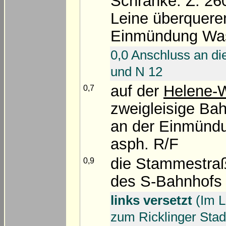
Schranke: Z. 260
Leine überquere
Einmündung Wa
0,0 Anschluss an d
und N 12
auf der
Helene-
0,7
zweigleisige Ba
an der Einmündu
asph. R/F
die Stammestraß
0,9
des S-Bahnhofs 
links versetzt
(Im L
zum Ricklinger Sta