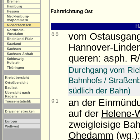
Bremen
Hamburg
Fahrtrichtung Ost
Hessen
Mecklenburg-
Vorpommern
Niedersachsen
H
Nordrhein-
vom Ostausgang
0,0
Westfalen
Rheinland-Pfalz
Hannover-Linden
Saarland
Sachsen
Sachsen-Anhalt
queren: asph. R
Schleswig-
Holstein
Durchgang vom Rick
Thüringen
Bahnhofs / Straßen
Kreisübersicht
Ortsübersicht
Baulast
südlich der Bahn)
Übersicht nach
Rädern
an der Einmündu
0,1
Trassenstatistik
auf der
Helene-
Draisinenstrecken
zweigleisige Ba
Europa
Weltweit
Ohedamm
(wg.)