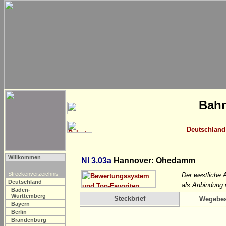
Bahn
Deutschland
Willkommen
NI 3.03a
Hannover: Ohedamm
Streckenverzeichnis
Der westliche
Deutschland
als Anbindung
Baden-
Württemberg
Steckbrief
Wegebes
Bayern
Berlin
Brandenburg