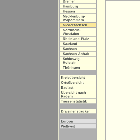
Bremen
Hamburg
Hessen
Mecklenburg-
Vorpommern
Niedersachsen
Nordrhein-
Westfalen
Rheinland-Pfalz
Saarland
Sachsen
Sachsen-Anhalt
Schleswig-
Holstein
Thüringen
Kreisübersicht
Ortsübersicht
Baulast
Übersicht nach
Rädern
Trassenstatistik
Draisinenstrecken
Europa
Weltweit