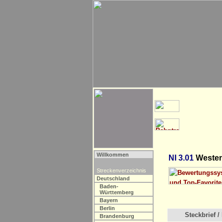
Willkommen
NI 3.01
Westen 
Streckenverzeichnis
Deutschland
Baden-
Württemberg
Bayern
Berlin
Steckbrief / 
Brandenburg