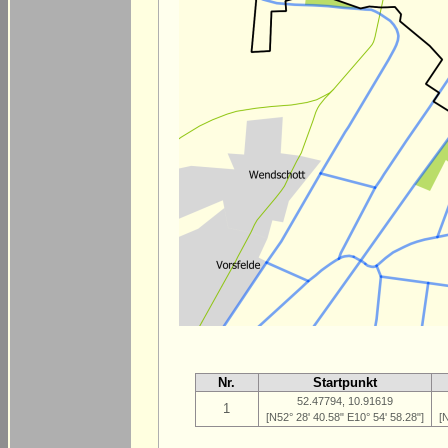
Nr.
Startpunkt
52.47794, 10.91619
1
[N52° 28' 40.58" E10° 54' 58.28"]
[