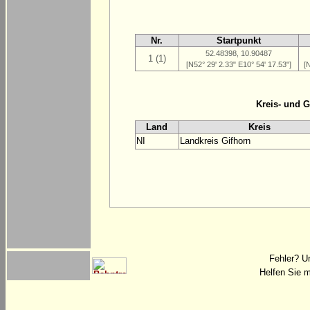
Nr.
Startpunkt
52.48398, 10.90487
1 (1)
[N52° 29' 2.33" E10° 54' 17.53"]
[
Kreis- und 
Land
Kreis
NI
Landkreis Gifhorn
Fehler? U
Helfen Sie m