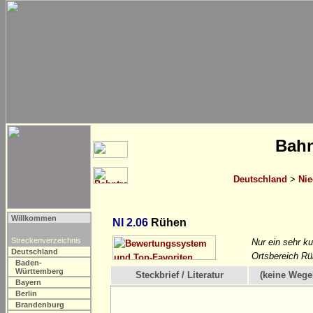
Bahn
Deutschland
>
Nie
Willkommen
NI 2.06
Rühen
Streckenverzeichnis
Nur ein sehr k
Deutschland
Ortsbereich Rü
Baden-
Württemberg
Steckbrief / Literatur
(keine Wege
Bayern
Berlin
Brandenburg