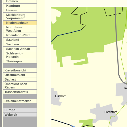
Bremen
Hamburg
Hessen
Mecklenburg-
Vorpommern
Niedersachsen
Nordrhein-
Westfalen
Rheinland-Pfalz
Saarland
Sachsen
Sachsen-Anhalt
Schleswig-
Holstein
Thüringen
Kreisübersicht
Ortsübersicht
Baulast
Übersicht nach
Rädern
Trassenstatistik
Draisinenstrecken
Europa
Weltweit