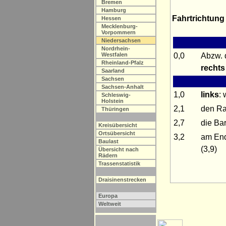
Bremen
Hamburg
Fahrtrichtung
Hessen
Mecklenburg-
Vorpommern
Niedersachsen
Nordrhein-
0,0
Abzw. 
Westfalen
Rheinland-Pfalz
rechts
Saarland
Sachsen
Sachsen-Anhalt
1,0
links
:
Schleswig-
Holstein
2,1
den Ra
Thüringen
2,7
die Ba
Kreisübersicht
Ortsübersicht
3,2
am En
Baulast
(3,9)
Übersicht nach
Rädern
Trassenstatistik
Draisinenstrecken
Europa
Weltweit