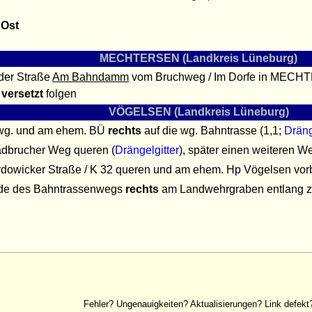
 Ost
MECHTERSEN (Landkreis Lüneburg)
der Straße
Am Bahndamm
vom Bruchweg / Im Dorfe in MECHT
 versetzt
folgen
VÖGELSEN (Landkreis Lüneburg)
 wg. und am ehem. BÜ
rechts
auf die wg. Bahntrasse (1,1;
Dräng
dbrucher Weg queren (
Drängelgitter
), später einen weiteren W
rdowicker Straße / K 32 queren und am ehem. Hp Vögelsen vor
de des Bahntrassenwegs
rechts
am Landwehrgraben entlang zu
Fehler? Ungenauigkeiten? Aktualisierungen? Link defekt