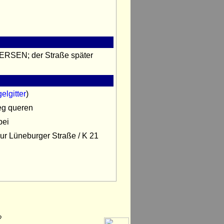
ERSEN; der Straße später
elgitter
)
eg queren
bei
r Lüneburger Straße / K 21
?