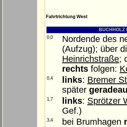
Fahrtrichtung West
BUCHHOLZ I
Nordende des 
0,0
(Aufzug); über 
Heinrichstraße
;
rechts
folgen:
K
links
:
Bremer S
0,4
später
geradea
links
:
Sprötzer
1,7
Gef.)
bei Brumhagen
3,4