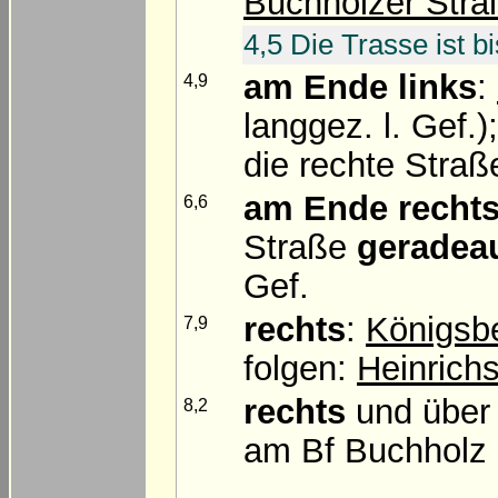
Buchholzer Stra
4,5 Die Trasse ist b
am Ende
links
:
4,9
langgez. l. Gef
die rechte Stra
am Ende
recht
6,6
Straße
geradea
Gef.
rechts
:
Königsb
7,9
folgen:
Heinrich
rechts
und über
8,2
am Bf Buchholz 