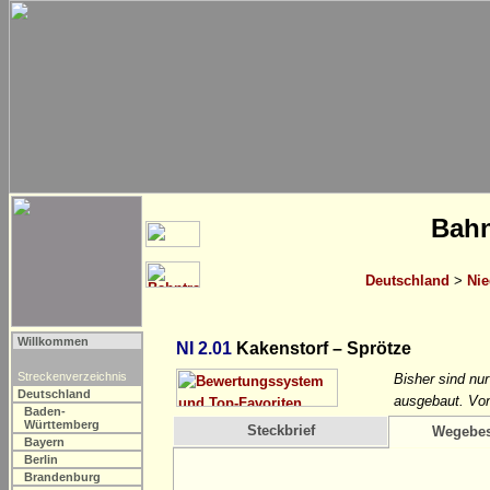
Bahn
Deutschland
>
Nie
Willkommen
NI 2.01
Kakenstorf – Sprötze
Streckenverzeichnis
Bisher sind nu
Deutschland
ausgebaut. Von
Baden-
Württemberg
Steckbrief
Wegebes
Bayern
Berlin
Brandenburg