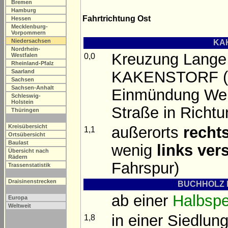
Bremen
Hamburg
Fahrtrichtung Ost
Hessen
Mecklenburg-
Vorpommern
Niedersachsen
KAK
Nordrhein-
Kreuzung Lange 
0,0
Westfalen
Rheinland-Pfalz
KAKENSTORF (l.
Saarland
Sachsen
Sachsen-Anhalt
Einmündung Wei
Schleswig-
Holstein
Straße in Richtu
Thüringen
Kreisübersicht
außerorts
recht
1,1
Ortsübersicht
Baulast
wenig
links vers
Übersicht nach
Rädern
Fahrspur)
Trassenstatistik
Draisinenstrecken
BUCHHOLZ I
ab einer
Halbspe
Europa
Weltweit
in einer Siedlu
1,8