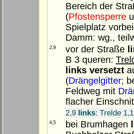
Bereich der Stra
(
Pfostensperre
u
Spielplatz vorbe
Damm: wg., teilw
vor der Straße
l
2,9
B 3 queren:
Trel
links versetzt
au
(
Drängelgitter
; b
Feldweg mit
Drä
flacher Einschnit
2,9
links
: Trelde 1,1
bei Brumhagen
4,5