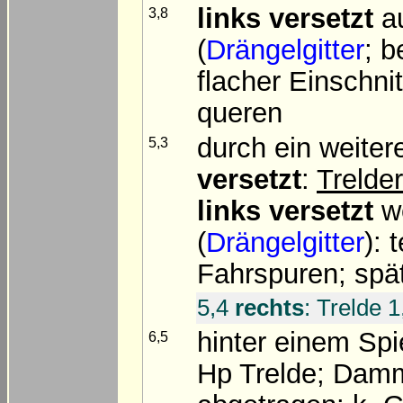
links versetzt
au
3,8
(
Drängelgitter
; b
flacher Einschni
queren
durch ein weite
5,3
versetzt
:
Trelde
links versetzt
we
(
Drängelgitter
): 
Fahrspuren; sp
5,4
rechts
: Trelde 1
hinter einem Spi
6,5
Hp Trelde; Damm