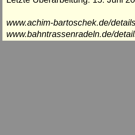
www.achim-bartoschek.de/details
www.bahntrassenradeln.de/detail