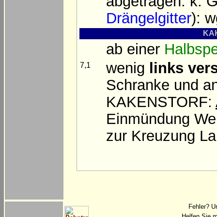
abgetragen: k. G
Drängelgitter
): 
KAK
ab einer
Halbspe
wenig
links vers
7,1
Schranke und a
KAKENSTORF:
Einmündung Wei
zur Kreuzung La
Fehler? U
Helfen Sie m