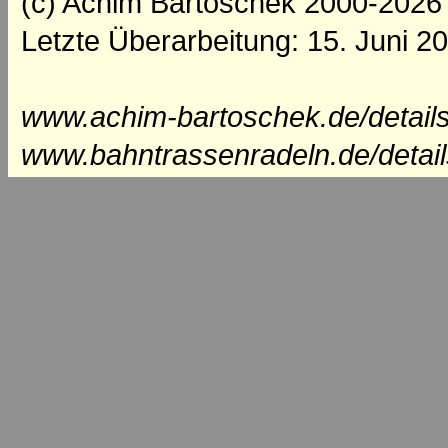
(c) Achim Bartoschek 2000-2026
Letzte Überarbeitung: 15. Juni 2
www.achim-bartoschek.de/details
www.bahntrassenradeln.de/detail