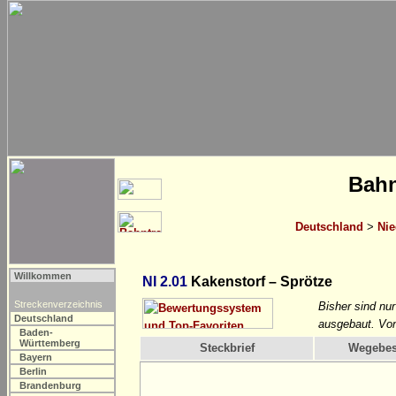
Bahn
Deutschland
>
Nie
Willkommen
NI 2.01
Kakenstorf – Sprötze
Streckenverzeichnis
Bisher sind nu
Deutschland
ausgebaut. Von
Baden-
Württemberg
Steckbrief
Wegebes
Bayern
Berlin
Brandenburg