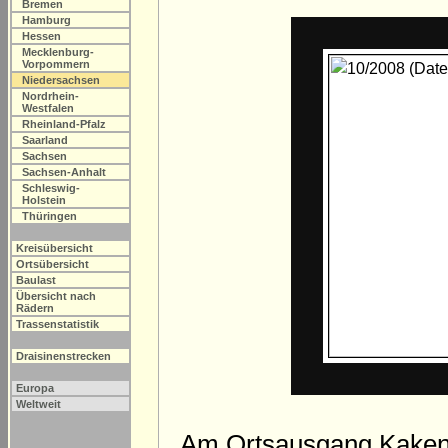
Bremen
Hamburg
Hessen
Mecklenburg-
Vorpommern
Niedersachsen
Nordrhein-
Westfalen
Rheinland-Pfalz
Saarland
Sachsen
Sachsen-Anhalt
Schleswig-
Holstein
Thüringen
Kreisübersicht
Ortsübersicht
Baulast
Übersicht nach
Rädern
Trassenstatistik
Draisinenstrecken
Europa
Weltweit
Am Ortsausgang Kakenst