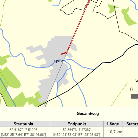
Gesamtweg
Startpunkt
Endpunkt
Länge
Statu
52.41879, 7.51296
52.36473, 7.47387
6,7 km
[N52° 25' 7.64" E7° 30' 46.66"]
[N52° 21' 53.03" E7° 28' 25.93"]