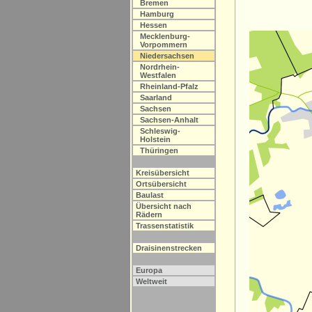
Bremen
Hamburg
Hessen
Mecklenburg-
Vorpommern
Niedersachsen
Nordrhein-
Westfalen
Rheinland-Pfalz
Saarland
Sachsen
Sachsen-Anhalt
Schleswig-
Holstein
Thüringen
Kreisübersicht
Ortsübersicht
Baulast
Übersicht nach
Rädern
Trassenstatistik
Draisinenstrecken
Europa
Weltweit