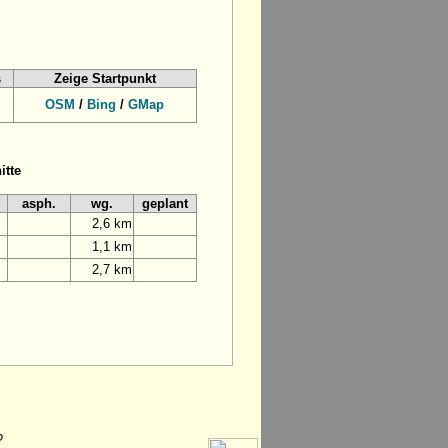
s
Zeige Startpunkt
OSM
/
Bing
/
GMap
itte
asph.
wg.
geplant
2,6 km
1,1 km
2,7 km
?