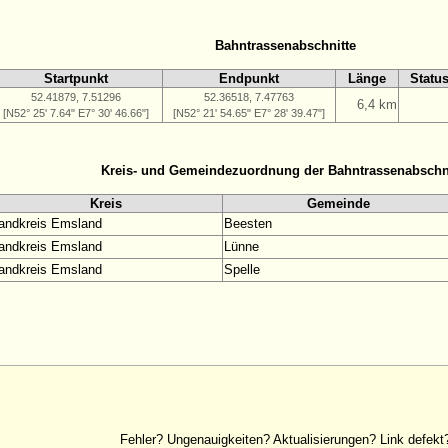
Bahntrassenabschnitte
Startpunkt
Endpunkt
Länge
Statu
52.41879, 7.51296
52.36518, 7.47763
6,4 km
[N52° 25' 7.64" E7° 30' 46.66"]
[N52° 21' 54.65" E7° 28' 39.47"]
Kreis- und Gemeindezuordnung der Bahntrassenabschn
Kreis
Gemeinde
andkreis Emsland
Beesten
andkreis Emsland
Lünne
andkreis Emsland
Spelle
Fehler? Ungenauigkeiten? Aktualisierungen? Link defekt