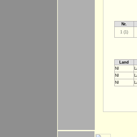
Nr.
1 (1)
Land
NI
L
NI
L
NI
L