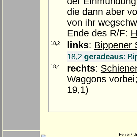
der Einmündung A
die dann aber v
von ihr wegschwe
Ende des R/F:
H
links
:
Bippener 
18,2
18,2
geradeaus
: Bi
rechts
:
Schiene
18,4
Waggons vorbei;
19,1)
Fehler? U