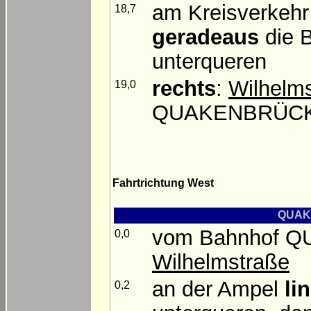
am Kreisverkeh
18,7
geradeaus
die 
unterqueren
rechts
:
Wilhelm
19,0
QUAKENBRÜCK 
Fahrtrichtung West
QUAKE
vom Bahnhof
0,0
Wilhelmstraße
an der Ampel
li
0,2