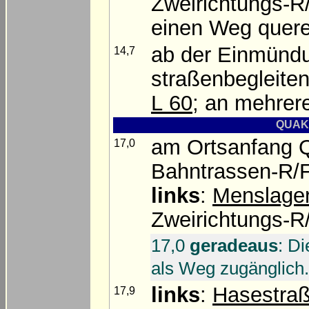
Zweirichtungs-R/
einen Weg quer
ab der Einmünd
14,7
straßenbegleite
L 60
; an mehrer
QUAKE
am Ortsanfang
17,0
Bahntrassen-R/F
links
:
Menslager
Zweirichtungs-R
17,0
geradeaus
: D
als Weg zugänglich.
links
:
Hasestra
17,9