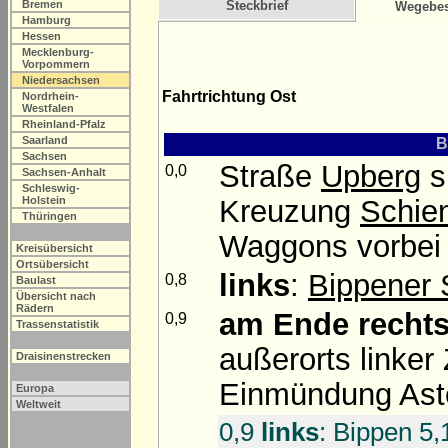
Bremen
Steckbrief
Wegebes
Hamburg
Hessen
Mecklenburg-
Vorpommern
Niedersachsen
Fahrtrichtung Ost
Nordrhein-
Westfalen
Rheinland-Pfalz
Saarland
B
Sachsen
Straße
Upberg
s
0,0
Sachsen-Anhalt
Schleswig-
Kreuzung
Schie
Holstein
Thüringen
Waggons vorbei
Kreisübersicht
Ortsübersicht
links
:
Bippener 
0,8
Baulast
Übersicht nach
Rädern
am Ende
recht
0,9
Trassenstatistik
außerorts linker
Draisinenstrecken
Einmündung Aste
Europa
Weltweit
0,9
links
: Bippen 5,