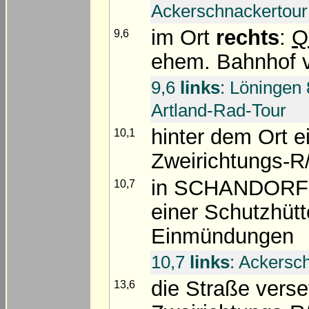
Ackerschnackertour
im Ort
rechts
:
Q
9,6
ehem. Bahnhof v
9,6
links
: Löningen
Artland-Rad-Tour
hinter dem Ort e
10,1
Zweirichtungs-R
in SCHANDORF 
10,7
einer Schutzhüt
Einmündungen
10,7
links
: Ackersc
die Straße verse
13,6