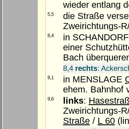
wieder entlang 
die Straße verse
5,5
Zweirichtungs-R
in SCHANDORF 
8,4
einer Schutzhüt
Bach überqueren 
8,4
rechts
: Ackersc
in MENSLAGE
9,1
ehem. Bahnhof v
links
:
Hasestra
9,6
Zweirichtungs-R
Straße
/
L 60
(li