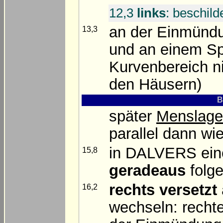
12,3
links
: beschil
an der Einmünd
13,3
und an einem Spo
Kurvenbereich nic
den Häusern)
B
später
Menslage
parallel dann wi
in DALVERS ein
15,8
geradeaus
folg
rechts versetzt
16,2
wechseln: rechte