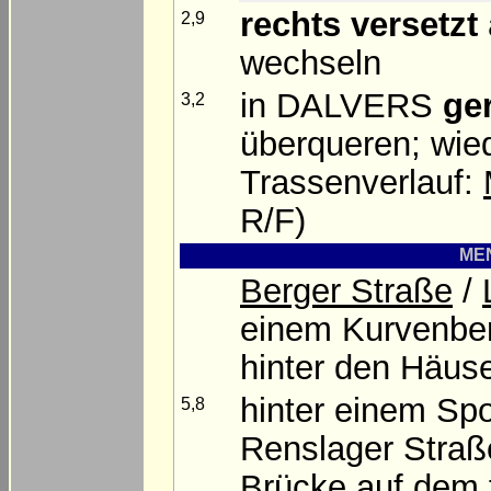
rechts versetzt
2,9
wechseln
in DALVERS
ge
3,2
überqueren; wied
Trassenverlauf:
R/F)
MEN
Berger Straße
/
einem Kurvenbere
hinter den Häus
hinter einem Sp
5,8
Renslager Stra
Brücke auf dem 