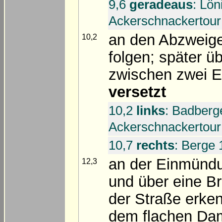
9,6
geradeaus
: Lön
Ackerschnackertour
an den Abzwei
10,2
folgen; später üb
zwischen zwei 
versetzt
10,2
links
: Badberg
Ackerschnackertour
10,7
rechts
: Berge 
an der Einmün
12,3
und über eine Br
der Straße erken
dem flachen D