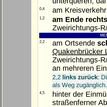
unterqueren, d
am Kreisverkeh
0,4
am Ende
recht
1,2
Zweirichtungs-R
MEN
am Ortsende
sc
2,2
Quakenbrücker 
Zweirichtungs-R
an mehreren Ein
2,2
links zurück
: D
als Weg zugänglich.
hinter der Ein
4,5
straßenferner Ab