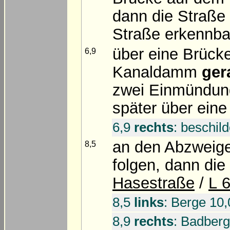
dann die Straße 
Straße erkennba
über eine Brück
6,9
Kanaldamm
ger
zwei Einmündu
später über eine
6,9
rechts
: beschil
an den Abzwei
8,5
folgen, dann d
Hasestraße
/
L 
8,5
links
: Berge 10,
8,9
rechts
: Badberg