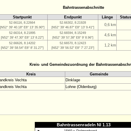
Bahntrassenabschnitte
Startpunkt
Endpunkt
Länge
Statu
52.66116, 8.22664
52.66302, 8.21928
0,6 km
[N52° 39' 40.18" E8° 13' 35.90"]
[N52° 39' 46.87" E8° 13' 9.41"]
52.66314, 8.21895
52.66594, 8.15249
4,6 km
[N52° 39' 47.30" E8° 13' 8.22"]
[N52° 39' 57.38" E8° 9' 8.96"]
52.66626, 8.14202
52.66570, 8.12423
1,2 km
[N52° 39' 58.54" E8° 8' 31.27"]
[N52° 39' 56.52" E8° 7' 27.23"]
Kreis- und Gemeindezuordnung der Bahntrassenabschn
Kreis
Gemeinde
andkreis Vechta
Dinklage
andkreis Vechta
Lohne (Oldenburg)
Bahntrassenradeln NI 1.13