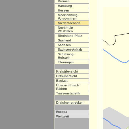
Bremen
Hamburg
Hessen
Mecklenburg-
Vorpommern
Niedersachsen
Nordrhein-
Westfalen
Rheinland-Pfalz
Saarland
Sachsen
Sachsen-Anhalt
Schleswig-
Holstein
Thüringen
Kreisübersicht
Ortsübersicht
Baulast
Übersicht nach
Rädern
Trassenstatistik
Draisinenstrecken
Europa
Weltweit