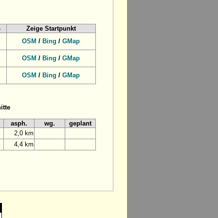
s
Zeige Startpunkt
OSM
/
Bing
/
GMap
OSM
/
Bing
/
GMap
OSM
/
Bing
/
GMap
itte
asph.
wg.
geplant
2,0 km
4,4 km