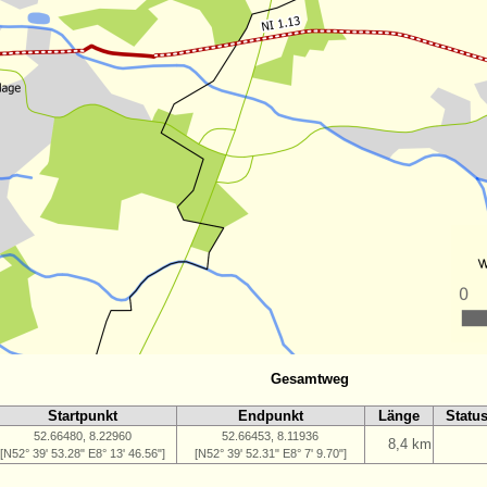
Gesamtweg
Startpunkt
Endpunkt
Länge
Statu
52.66480, 8.22960
52.66453, 8.11936
8,4 km
[N52° 39' 53.28" E8° 13' 46.56"]
[N52° 39' 52.31" E8° 7' 9.70"]