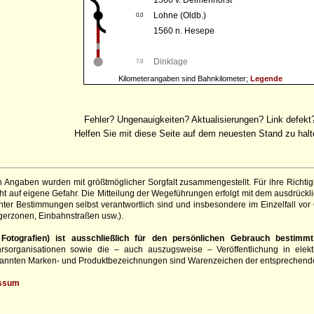
1560 v. Delmenhorst
Lohne (Oldb.)
0,0
1560 n. Hesepe
Dinklage
7,9
Kilometerangaben sind Bahnkilometer;
Legende
Fehler? Ungenauigkeiten? Aktualisierungen? Link defekt
Helfen Sie mit diese Seite auf dem neuesten Stand zu halt
 Angaben wurden mit größtmöglicher Sorgfalt zusammengestellt. Für ihre Richt
 auf eigene Gefahr. Die Mitteilung der Wegeführungen erfolgt mit dem ausdrückli
ter Bestimmungen selbst verantwortlich sind und insbesondere im Einzelfall vor
gerzonen, Einbahnstraßen usw.).
otografien) ist ausschließlich für den persönlichen Gebrauch bestimmt
hrsorganisationen sowie die – auch auszugsweise – Veröffentlichung in elekt
genannten Marken- und Produktbezeichnungen sind Warenzeichen der entsprechend
ssum