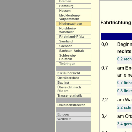
Bremen
Hamburg
Hessen
Mecklenburg-
Vorpommern
Fahrtrichtung
Niedersachsen
Nordrhein-
Westfalen
Rheinland-Pfalz
Saarland
0,0
Beginn
Sachsen
rechts
Sachsen-Anhalt
Schleswig-
0,2
rech
Holstein
Thüringen
0,7
am En
Kreisübersicht
an ein
Ortsübersicht
0,7
link
Baulast
Übersicht nach
0,8
link
Rädern
Trassenstatistik
2,2
am Wa
Draisinenstrecken
2,2
schr
Europa
3,4
am Or
Weltweit
3,4
ger