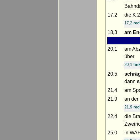
Bahnd
17,2
die K 
17,2
rec
18,3
am En
20,1
am Ab
über
20,1
lin
20,5
schräg
dann
s
21,4
am Spo
21,9
an der
21,9
rec
22,4
die Br
Zweiri
25,0
in WA