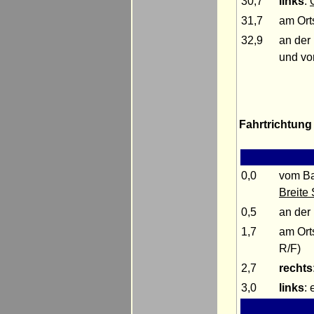
30,7
links
:
31,7
am Ort
32,9
an der
und vo
Fahrtrichtung
0,0
vom B
Breite
0,5
an der
1,7
am Ort
R/F)
2,7
rechts
3,0
links
: