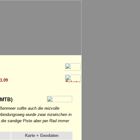
 1.09
(MTB)
nmeer sollte auch die reizvolle
erbindungsweg wurde zwar inzwischen in
t die sandige Piste aber per Rad immer
Karte + Geodaten