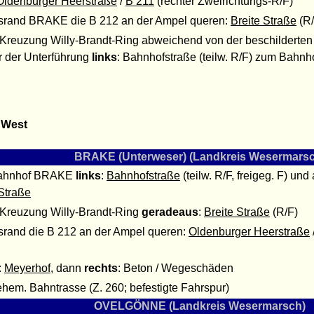
Oldenburger Heerstraße
/
B 211
(rechter Zweirichtungs-R/F)
srand BRAKE die B 212 an der Ampel queren:
Breite Straße
(R/
 Kreuzung Willy-Brandt-Ring abweichend von der beschilderten
r der Unterführung
links
: Bahnhofstraße (teilw. R/F) zum Bahnho
 West
BRAKE (Unterweser) (Landkreis Wesermarsc
ahnhof BRAKE
links
:
Bahnhofstraße
(teilw. R/F, freigeg. F) un
 Straße
 Kreuzung Willy-Brandt-Ring
geradeaus
:
Breite Straße
(R/F)
srand die B 212 an der Ampel queren:
Oldenburger Heerstraße
:
Meyerhof
, dann
rechts
: Beton / Wegeschäden
 ehem. Bahntrasse (Z. 260; befestigte Fahrspur)
OVELGÖNNE (Landkreis Wesermarsch)