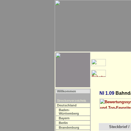
Willkommen
NI 1.09
Bahnda
Streckenverzeichnis
Deutschland
Baden-
Württemberg
Bayern
Berlin
Steckbrief / 
Brandenburg