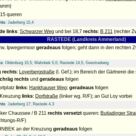
amm)
215 queren
hts
: Jaderberg 15,4
de
links
:
Schwarzer Weg
und bei 18,7
rechts
:
B 211
(rechter Z
RASTEDE (Landkreis Ammerland)
zw. Ipwegermoor
geradeaus
folgen; geht dann in den rechten 
ks
: Oldenburg 15,5; Wahnbek 5,0; Rastede 14,5; Geestradweg
 rechts
:
Loyerbergstraße
(l. Gef.); im Bereich der Gärtnerei die
chräg rechts
und
geradeaus
folgen
rtplatz
links
:
Hankhauser Weg
;
geradeaus
folgen
 Kreuzung
links
:
Dorfstraße
(linker wg. R/F); an Gut Loy vorbei
hts
: Jaderberg 17; Rastede 4,3
aker Chaussee / B 211
rechts versetzt
queren:
Butjadinger Str
chtungs-R/F)
HNBEK an der Kreuzung
geradeaus
folgen