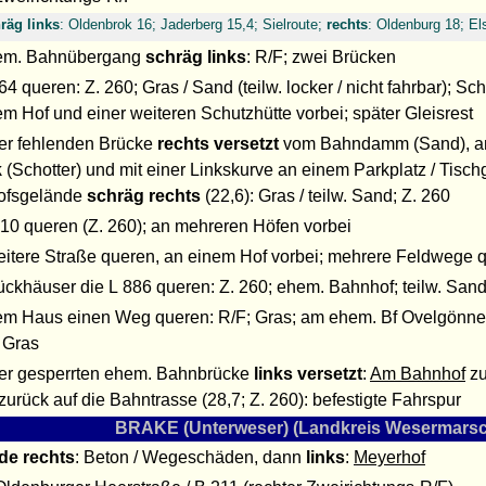
räg links
: Oldenbrok 16; Jaderberg 15,4; Sielroute;
rechts
: Oldenburg 18; Els
em. Bahnübergang
schräg links
: R/F; zwei Brücken
64 queren: Z. 260; Gras / Sand (teilw. locker / nicht fahrbar); S
em Hof und einer weiteren Schutzhütte vorbei; später Gleisrest
ner fehlenden Brücke
rechts versetzt
vom Bahndamm (Sand), an
k
(Schotter) und mit einer Linkskurve an einem Parkplatz / Tisc
ofsgelände
schräg rechts
(22,6): Gras / teilw. Sand; Z. 260
210 queren (Z. 260); an mehreren Höfen vorbei
eitere Straße queren, an einem Hof vorbei; mehrere Feldwege q
rückhäuser die L 886 queren: Z. 260; ehem. Bahnhof; teilw. San
em Haus einen Weg queren: R/F; Gras; am ehem. Bf Ovelgön
: Gras
ner gesperrten ehem. Bahnbrücke
links versetzt
:
Am Bahnhof
zu
zurück auf die Bahntrasse (28,7; Z. 260): befestigte Fahrspur
BRAKE (Unterweser) (Landkreis Wesermarsc
de
rechts
: Beton / Wegeschäden, dann
links
:
Meyerhof