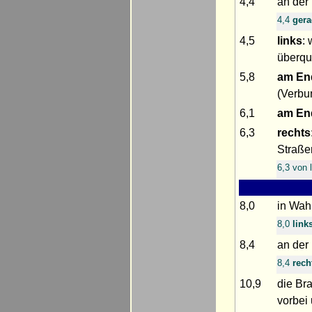
4,4
an de
4,4
ger
4,5
links
:
überqu
5,8
am En
(Verbu
6,1
am En
6,3
rechts
Straße
6,3 von 
8,0
in Wa
8,0
link
8,4
an der
8,4
rech
10,9
die Br
vorbei