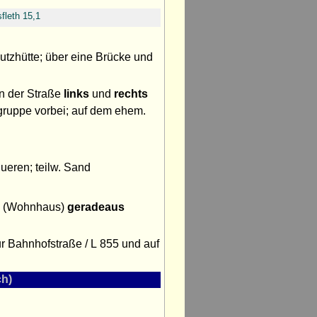
fleth 15,1
chutzhütte; über eine Brücke und
 der Straße
links
und
rechts
hgruppe vorbei; auf dem ehem.
ueren; teilw. Sand
d
ne (Wohnhaus)
geradeaus
r Bahnhofstraße / L 855 und auf
h)