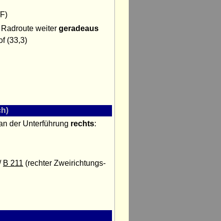
F)
 Radroute weiter
geradeaus
f (33,3)
h)
d an der Unterführung
rechts
:
/
B 211
(rechter Zweirichtungs-