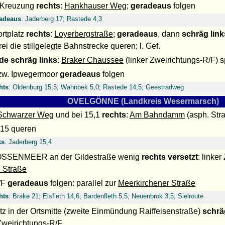
 Kreuzung
rechts
:
Hankhauser Weg
;
geradeaus
folgen
adeaus
: Jaderberg 17; Rastede 4,3
rtplatz
rechts
:
Loyerbergstraße
;
geradeaus
, dann
schräg link
ei die stillgelegte Bahnstrecke queren; l. Gef.
de
schräg links
:
Braker Chaussee
(linker Zweirichtungs-R/F) s
zw. Ipwegermoor
geradeaus
folgen
hts
: Oldenburg 15,5; Wahnbek 5,0; Rastede 14,5; Geestradweg
OVELGÖNNE (Landkreis Wesermarsch)
Schwarzer Weg
und bei 15,1
rechts
:
Am Bahndamm
(asph. St
215 queren
ks
: Jaderberg 15,4
OSSENMEER an der Gildestraße wenig
rechts versetzt
: linke
 Straße
/F
geradeaus
folgen: parallel zur
Meerkirchener Straße
hts
: Brake 21; Elsfleth 14,6; Bardenfleth 5,5; Neuenbrok 3,5; Sielroute
tz in der Ortsmitte (zweite Einmündung Raiffeisenstraße)
schrä
 Zweirichtungs-R/F