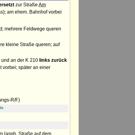
ersetzt
zur Straße
Am
as); am ehem. Bahnhof vorbei
and; mehrere Feldwege queren
re kleine Straße queren; auf
) und an der K 210
links zurück
st vorbei; später an einer
ungs-R/F)
te
m
(asph. Straße auf dem