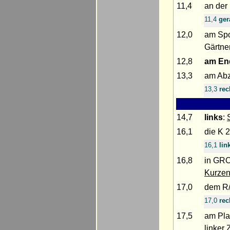
11,4
an der
11,4
ger
12,0
am Spo
Gärtner
12,8
am En
13,3
am Ab
13,3
rec
14,7
links
:
16,1
die K 
16,1
lin
16,8
in GR
Kurzen
17,0
dem R
17,0
rec
17,5
am Pla
linker