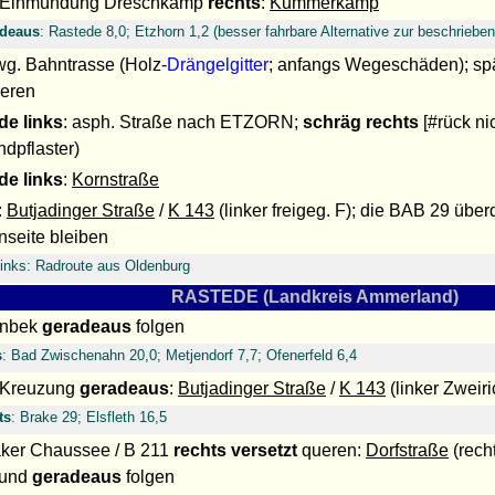
r Einmündung Dreschkamp
rechts
:
Kummerkamp
adeaus
: Rastede 8,0; Etzhorn 1,2 (besser fahrbare Alternative zur beschriebe
 wg. Bahntrasse (Holz-
Drängelgitter
; anfangs Wegeschäden); sp
eren
de
links
: asph. Straße nach ETZORN;
schräg rechts
[#rück nic
ndpflaster)
de
links
:
Kornstraße
:
Butjadinger Straße
/
K 143
(linker freigeg. F); die BAB 29 über
nseite bleiben
links: Radroute aus Oldenburg
RASTEDE (Landkreis Ammerland)
hnbek
geradeaus
folgen
s
: Bad Zwischenahn 20,0; Metjendorf 7,7; Ofenerfeld 6,4
 Kreuzung
geradeaus
:
Butjadinger Straße
/
K 143
(linker Zweir
ts
: Brake 29; Elsfleth 16,5
aker Chaussee / B 211
rechts versetzt
queren:
Dorfstraße
(recht
 und
geradeaus
folgen