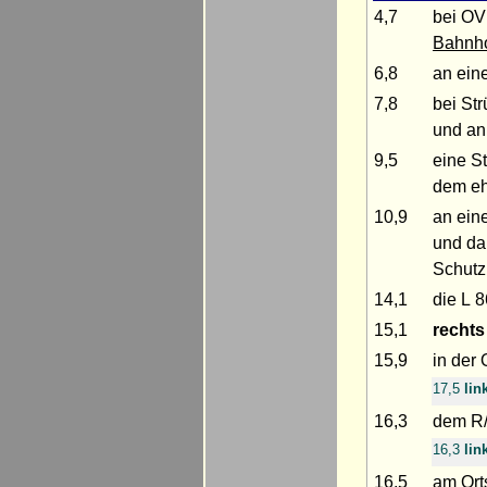
4,7
bei O
Bahnh
6,8
an ein
7,8
bei St
und an
9,5
eine S
dem e
10,9
an ein
und d
Schutz
14,1
die L 
15,1
rechts
15,9
in der 
17,5
lin
16,3
dem R
16,3
lin
16,5
am Ort