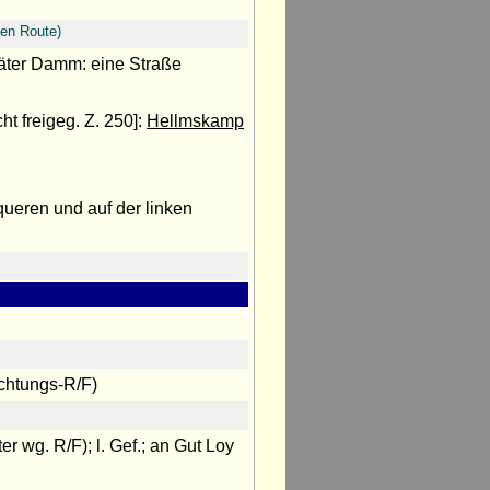
nen Route)
äter Damm: eine Straße
ht freigeg. Z. 250]:
Hellmskamp
queren und auf der linken
ichtungs-R/F)
er wg. R/F); l. Gef.; an Gut Loy