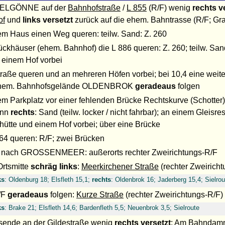
VELGÖNNE auf der
Bahnhofstraße
/
L 855
(R/F) wenig
rechts v
of
und
links versetzt
zurück auf die ehem. Bahntrasse (R/F; Gr
em Haus einen Weg queren: teilw. Sand: Z. 260
rückhäuser (ehem. Bahnhof) die L 886 queren: Z. 260; teilw. S
 einem Hof vorbei
traße queren und an mehreren Höfen vorbei; bei 10,4 eine weite
hem. Bahnhofsgelände OLDENBROK
geradeaus
folgen
em Parkplatz vor einer fehlenden Brücke Rechtskurve (Schotter
ann
rechts
: Sand (teilw. locker / nicht fahrbar); an einem Gleisre
hütte und einem Hof vorbei; über eine Brücke
864 queren: R/F; zwei Brücken
nach GROSSENMEER: außerorts rechter Zweirichtungs-R/F
Ortsmitte
schräg links
:
Meerkirchener Straße
(rechter Zweiricht
ks
: Oldenburg 18; Elsfleth 15,1;
rechts
: Oldenbrok 16; Jaderberg 15,4; Sielrou
/F
geradeaus
folgen:
Kurze Straße
(rechter Zweirichtungs-R/F)
ks
: Brake 21; Elsfleth 14,6; Bardenfleth 5,5; Neuenbrok 3,5; Sielroute
sende an der Gildestraße wenig
rechts versetzt
:
Am Bahndam