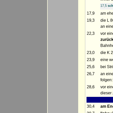
17,5
sch
17,9
am eh
19,3
die L 8
an ein
22,3
vor ei
zurüc
Bahnh
23,0
die K 
23,9
eine w
25,6
bei St
26,7
an ein
folgen
28,6
vor ei
dieser 
30,4
am En