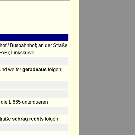
hof / Busbahnhof; an der Straße
R/F); Linkskurve
 und weiter
geradeaus
folgen;
 die L 865 unterqueren
Straße
schräg rechts
folgen