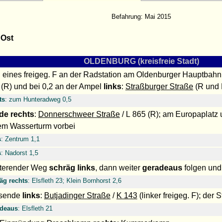
Befahrung: Mai 2015
 Ost
OLDENBURG (kreisfreie Stadt)
 eines freigeg. F an der Radstation am Oldenburger Hauptbahn
(R) und bei 0,2 an der Ampel
links
:
Straßburger Straße
(R und 
ts
: zum Hunteradweg 0,5
de
rechts
:
Donnerschweer Straße
/ L 865 (R); am Europaplatz
em Wasserturm vorbei
s
: Zentrum 1,1
s
: Nadorst 1,5
terender Weg
schräg links
, dann weiter
geradeaus
folgen und
äg rechts
: Elsfleth 23; Klein Bornhorst 2,6
tsende
links
:
Butjadinger Straße
/
K 143
(linker freigeg. F); der 
adeaus
: Elsfleth 21