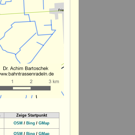
s
Zeige Startpunkt
OSM
/
Bing
/
GMap
OSM
/
Bing
/
GMap