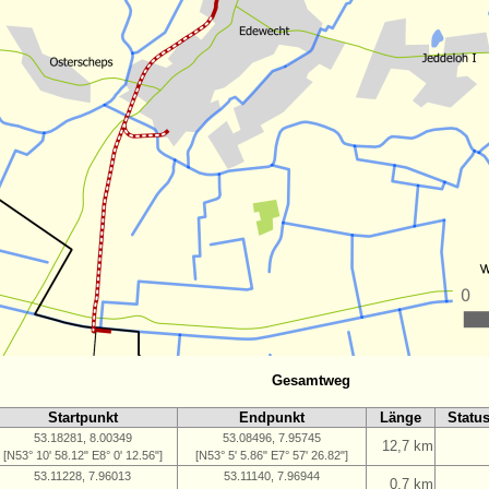
Gesamtweg
Startpunkt
Endpunkt
Länge
Statu
53.18281, 8.00349
53.08496, 7.95745
12,7 km
[N53° 10' 58.12" E8° 0' 12.56"]
[N53° 5' 5.86" E7° 57' 26.82"]
53.11228, 7.96013
53.11140, 7.96944
0,7 km