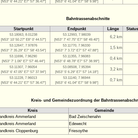
[N53° 6' 44.21" E7° 57' 36.47"]
[N53° 6' 41.04" E7° 58' 9.98"]
Bahntrassenabschnitte
Startpunkt
Endpunkt
Länge
Statu
53.18063, 8.01238
53.12993, 7.98039
6,2 km
[N53° 10' 50.27" E8° 0' 44.57"]
[N53° 7' 47.75" E7° 58' 49.40"]
53.12647, 7.97876
53.11770, 7.96330
1,5 km
[N53° 7' 35.29" E7° 58' 43.54"]
[N53° 7' 3.72" E7° 57' 47.88"]
53.11696, 7.96290
53.11355, 7.96083
0,4 km
[N53° 7' 1.06" E7° 57' 46.44"]
[N53° 6' 48.78" E7° 57' 38.99"]
53.11307, 7.96054
53.08508, 7.95394
3,2 km
[N53° 6' 47.05" E7° 57' 37.94"]
[N53° 5' 6.29" E7° 57' 14.18"]
53.11228, 7.96013
53.11140, 7.96944
0,7 km
[N53° 6' 44.21" E7° 57' 36.47"]
[N53° 6' 41.04" E7° 58' 9.98"]
Kreis- und Gemeindezuordnung der Bahntrassenabschn
Kreis
Gemeinde
andkreis Ammerland
Bad Zwischenahn
andkreis Ammerland
Edewecht
andkreis Cloppenburg
Friesoythe