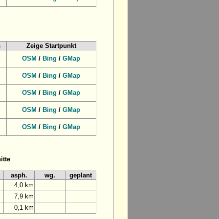
s
Zeige Startpunkt
OSM
/
Bing
/
GMap
OSM
/
Bing
/
GMap
OSM
/
Bing
/
GMap
OSM
/
Bing
/
GMap
OSM
/
Bing
/
GMap
itte
asph.
wg.
geplant
4,0 km
7,9 km
0,1 km