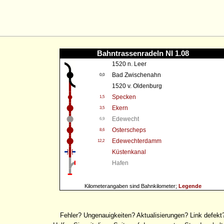
Bahntrassenradeln NI 1.08
1520 n. Leer
Bad Zwischenahn
0,0
1520 v. Oldenburg
Specken
1,5
Ekern
3,5
Edewecht
6,9
Osterscheps
8,6
Edewechterdamm
12,2
Küstenkanal
Hafen
Kilometerangaben sind Bahnkilometer;
Legende
Fehler? Ungenauigkeiten? Aktualisierungen? Link defekt