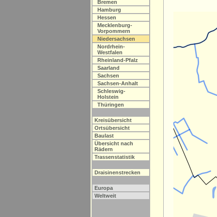
Bremen
Hamburg
Hessen
Mecklenburg-
Vorpommern
Niedersachsen
Nordrhein-
Westfalen
Rheinland-Pfalz
Saarland
Sachsen
Sachsen-Anhalt
Schleswig-
Holstein
Thüringen
Kreisübersicht
Ortsübersicht
Baulast
Übersicht nach
Rädern
Trassenstatistik
Draisinenstrecken
Europa
Weltweit