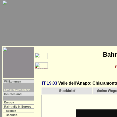
Bahn
Willkommen
IT 19.03
Valle dell'Anapo: Chiaramonte
Streckenverzeichnis
Steckbrief
(keine Wege
Deutschland
Europa
Rail-trails in Europe
Belgien
Bosnien-