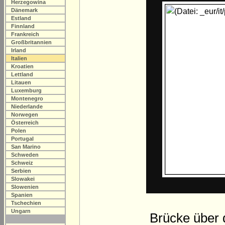
Herzegowina
Dänemark
Estland
Finnland
Frankreich
Großbritannien
Irland
Italien
Kroatien
Lettland
Litauen
Luxemburg
Montenegro
Niederlande
Norwegen
Österreich
Polen
Portugal
San Marino
Schweden
Schweiz
Serbien
Slowakei
Slowenien
Spanien
Tschechien
Ungarn
Brücke über 