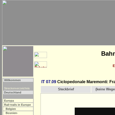
Bahn
E
Willkommen
IT 07.09
Ciclopedonale Maremonti: Fr
Streckenverzeichnis
Steckbrief
(keine Wege
Deutschland
Europa
Rail-trails in Europe
Belgien
Bosnien-