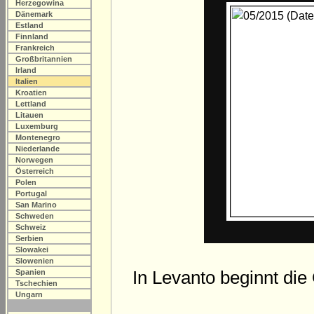
Herzegowina
Dänemark
Estland
Finnland
Frankreich
Großbritannien
Irland
Italien
Kroatien
Lettland
Litauen
Luxemburg
Montenegro
Niederlande
Norwegen
Österreich
Polen
Portugal
San Marino
Schweden
Schweiz
Serbien
Slowakei
Slowenien
In Levanto beginnt die
Spanien
Tschechien
Ungarn