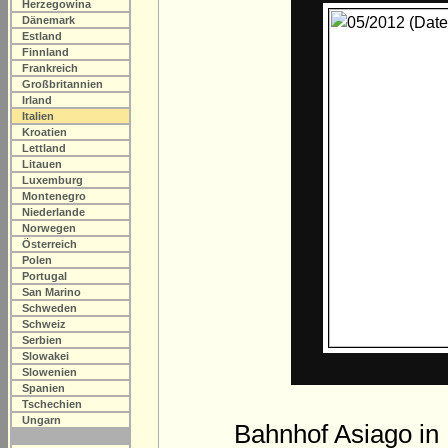
Herzegowina
Dänemark
Estland
Finnland
Frankreich
Großbritannien
Irland
Italien
Kroatien
Lettland
Litauen
Luxemburg
Montenegro
Niederlande
Norwegen
Österreich
Polen
Portugal
San Marino
Schweden
Schweiz
Serbien
Slowakei
Slowenien
Spanien
Tschechien
Ungarn
Bahnhof Asiago in 