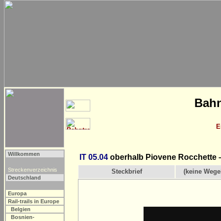
Bahn
E
Willkommen
IT 05.04
oberhalb Piovene Rocchette 
Streckenverzeichnis
Steckbrief
(keine Wege
Deutschland
Europa
Rail-trails in Europe
Belgien
Bosnien-