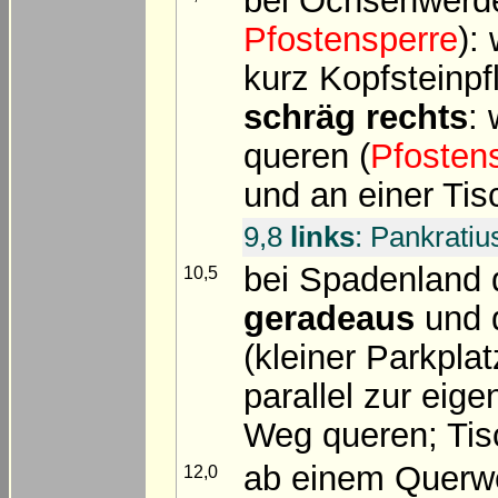
bei Ochsenwerde
Pfostensperre
):
kurz Kopfsteinp
schräg rechts
:
queren (
Pfosten
und an einer Tis
9,8
links
: Pankratiu
bei Spadenland d
10,5
geradeaus
und d
(kleiner Parkpla
parallel zur eig
Weg queren; Ti
ab einem Querw
12,0