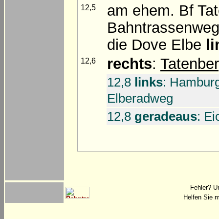
am ehem. Bf Ta
12,5
Bahntrassenwegs
die Dove Elbe
l
rechts
:
Tatenbe
12,6
12,8
links
: Hamburg
Elberadweg
12,8
geradeaus
: E
Fehler? U
Helfen Sie m