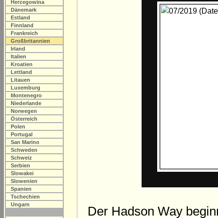
Herzegowina
Dänemark
Estland
Finnland
Frankreich
Großbritannien
Irland
Italien
Kroatien
Lettland
Litauen
Luxemburg
Montenegro
Niederlande
Norwegen
Österreich
Polen
Portugal
San Marino
Schweden
Schweiz
Serbien
Slowakei
Slowenien
Spanien
Tschechien
Ungarn
Der Hadson Way beginnt