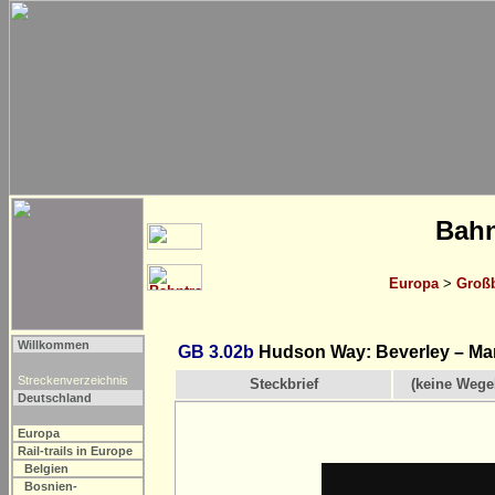
Bahn
Europa
>
Großb
Willkommen
GB 3.02b
Hudson Way: Beverley – Ma
Streckenverzeichnis
Steckbrief
(keine Wege
Deutschland
Europa
Rail-trails in Europe
Belgien
Bosnien-