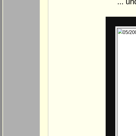
... u