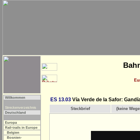
Bahn
Eu
Willkommen
ES 13.03
Vía Verde de la Safor: Gandía
Streckenverzeichnis
Steckbrief
(keine Wege
Deutschland
Europa
Rail-trails in Europe
Belgien
Bosnien-