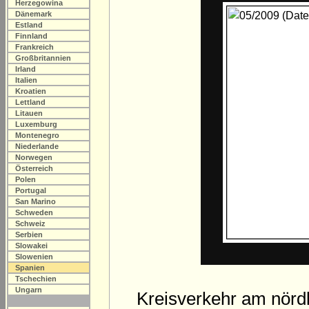
Herzegowina
Dänemark
Estland
Finnland
Frankreich
Großbritannien
Irland
Italien
Kroatien
Lettland
Litauen
Luxemburg
Montenegro
Niederlande
Norwegen
Österreich
Polen
Portugal
San Marino
Schweden
Schweiz
Serbien
Slowakei
Slowenien
Spanien
Tschechien
Ungarn
Kreisverkehr am nördl