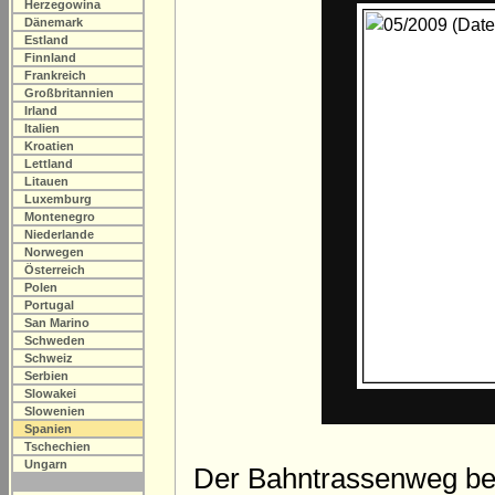
Herzegowina
Dänemark
Estland
Finnland
Frankreich
Großbritannien
Irland
Italien
Kroatien
Lettland
Litauen
Luxemburg
Montenegro
Niederlande
Norwegen
Österreich
Polen
Portugal
San Marino
Schweden
Schweiz
Serbien
Slowakei
Slowenien
Spanien
Tschechien
Ungarn
Der Bahntrassenweg beg