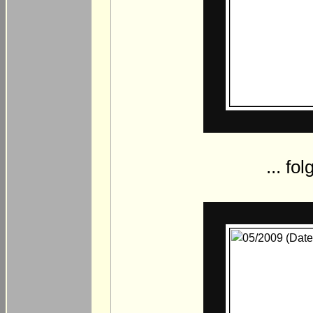
... fo