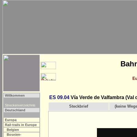
Bahn
Eu
Willkommen
ES 09.04
Vía Verde de Valfambra (Val 
Streckenverzeichnis
Steckbrief
(keine Weg
Deutschland
Europa
Rail-trails in Europe
Belgien
Bosnien-