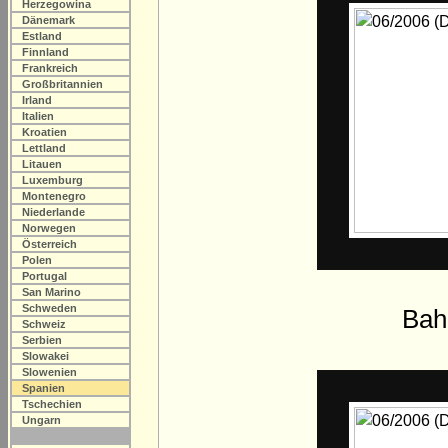
Herzegowina
Dänemark
Estland
Finnland
Frankreich
Großbritannien
Irland
Italien
Kroatien
Lettland
Litauen
Luxemburg
Montenegro
Niederlande
Norwegen
Österreich
Polen
Portugal
San Marino
Schweden
Bah
Schweiz
Serbien
Slowakei
Slowenien
Spanien
Tschechien
Ungarn