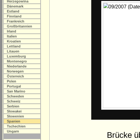
Herzegowina
Dänemark
Estland
Finnland
Frankreich
Großbritannien
Irland
Italien
Kroatien
Lettland
Litauen
Luxemburg
Montenegro
Niederlande
Norwegen
Österreich
Polen
Portugal
San Marino
Schweden
Schweiz
Serbien
Slowakei
Slowenien
Spanien
Tschechien
Ungarn
Brücke ü