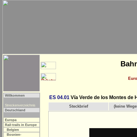
Bahn
Eur
Willkommen
ES 04.01
Vía Verde de los Montes de H
Streckenverzeichnis
Steckbrief
(keine Wege
Deutschland
Europa
Rail-trails in Europe
Belgien
Bosnien-