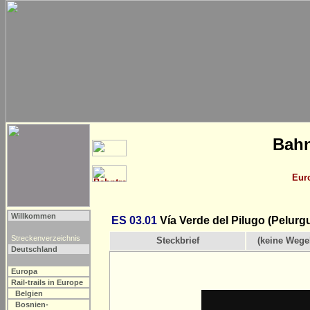
Bahn
Eur
Willkommen
ES 03.01
Vía Verde del Pilugo (Pelur
Streckenverzeichnis
Steckbrief
(keine Wege
Deutschland
Europa
Rail-trails in Europe
Belgien
Bosnien-