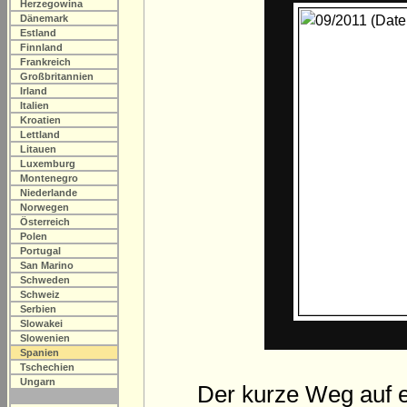
Herzegowina
Dänemark
Estland
Finnland
Frankreich
Großbritannien
Irland
Italien
Kroatien
Lettland
Litauen
Luxemburg
Montenegro
Niederlande
Norwegen
Österreich
Polen
Portugal
San Marino
Schweden
Schweiz
Serbien
Slowakei
Slowenien
Spanien
Tschechien
Ungarn
Der kurze Weg auf e