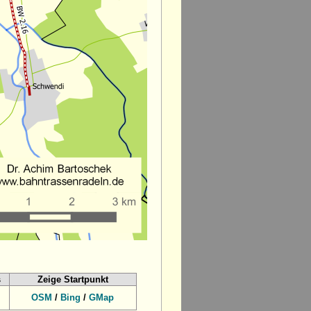
s
Zeige Startpunkt
OSM
/
Bing
/
GMap