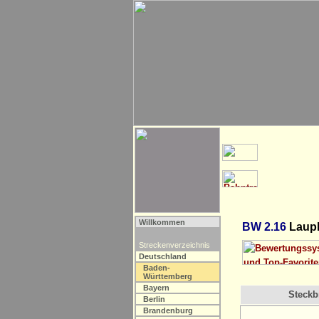
Willkommen
BW 2.16
Lauph
Streckenverzeichnis
Deutschland
Baden-
Württemberg
Bayern
Steckbr
Berlin
Brandenburg