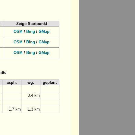
s
Zeige Startpunkt
OSM
/
Bing
/
GMap
OSM
/
Bing
/
GMap
OSM
/
Bing
/
GMap
itte
asph.
wg.
geplant
0,4 km
1,7 km
1,3 km