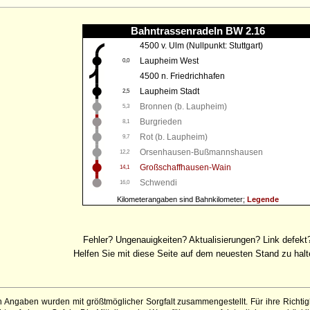
Bahntrassenradeln BW 2.16
4500 v. Ulm (Nullpunkt: Stuttgart)
Laupheim West
0,0
4500 n. Friedrichhafen
Laupheim Stadt
2,5
Bronnen (b. Laupheim)
5,3
Burgrieden
8,1
Rot (b. Laupheim)
9,7
Orsenhausen-Bußmannshausen
12,2
Großschaffhausen-Wain
14,1
Schwendi
16,0
Kilometerangaben sind Bahnkilometer;
Legende
Fehler? Ungenauigkeiten? Aktualisierungen? Link defekt
Helfen Sie mit diese Seite auf dem neuesten Stand zu halt
 Angaben wurden mit größtmöglicher Sorgfalt zusammengestellt. Für ihre Richt