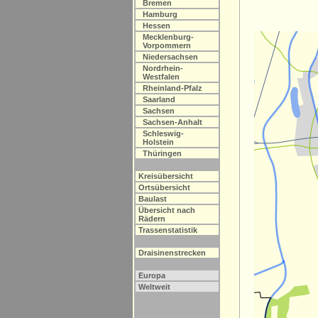
Bremen
Hamburg
Hessen
Mecklenburg-
Vorpommern
Niedersachsen
Nordrhein-
Westfalen
Rheinland-Pfalz
Saarland
Sachsen
Sachsen-Anhalt
Schleswig-
Holstein
Thüringen
Kreisübersicht
Ortsübersicht
Baulast
Übersicht nach
Rädern
Trassenstatistik
Draisinenstrecken
Europa
Weltweit