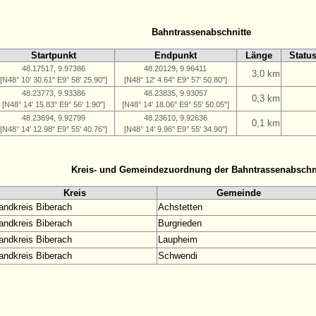
Bahntrassenabschnitte
Startpunkt
Endpunkt
Länge
Statu
48.17517, 9.97386
48.20129, 9.96411
3,0 km
[N48° 10' 30.61" E9° 58' 25.90"]
[N48° 12' 4.64" E9° 57' 50.80"]
48.23773, 9.93386
48.23835, 9.93057
0,3 km
[N48° 14' 15.83" E9° 56' 1.90"]
[N48° 14' 18.06" E9° 55' 50.05"]
48.23694, 9.92799
48.23610, 9.92636
0,1 km
[N48° 14' 12.98" E9° 55' 40.76"]
[N48° 14' 9.96" E9° 55' 34.90"]
Kreis- und Gemeindezuordnung der Bahntrassenabschn
Kreis
Gemeinde
andkreis Biberach
Achstetten
andkreis Biberach
Burgrieden
andkreis Biberach
Laupheim
andkreis Biberach
Schwendi