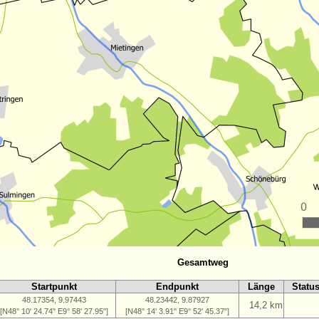
Gesamtweg
Startpunkt
Endpunkt
Länge
Statu
48.17354, 9.97443
48.23442, 9.87927
14,2 km
[N48° 10' 24.74" E9° 58' 27.95"]
[N48° 14' 3.91" E9° 52' 45.37"]