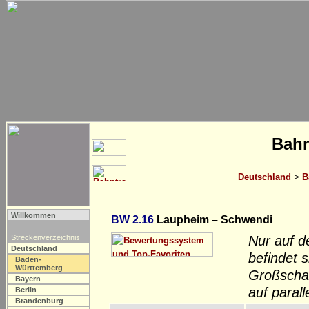
Bahn
Deutschland
>
B
Willkommen
BW 2.16
Laupheim – Schwendi
Streckenverzeichnis
Nur auf d
Deutschland
befindet 
Baden-
Württemberg
Großscha
Bayern
auf paral
Berlin
Brandenburg