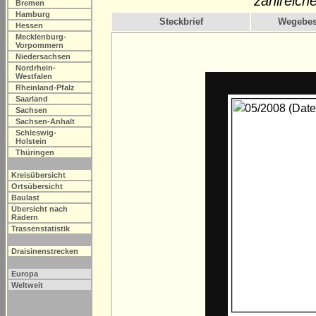
zahlreiche
Bremen
Hamburg
Steckbrief
Wegebes
Hessen
Mecklenburg-
Vorpommern
Niedersachsen
Nordrhein-
Westfalen
Rheinland-Pfalz
Saarland
Sachsen
Sachsen-Anhalt
Schleswig-
Holstein
Thüringen
Kreisübersicht
Ortsübersicht
Baulast
Übersicht nach
Rädern
Trassenstatistik
Draisinenstrecken
Europa
Weltweit