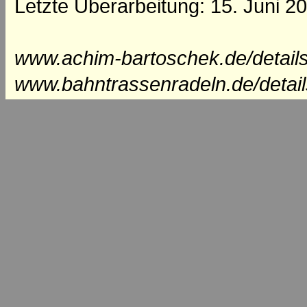
Letzte Überarbeitung: 15. Juni 2
www.achim-bartoschek.de/detail
www.bahntrassenradeln.de/detai