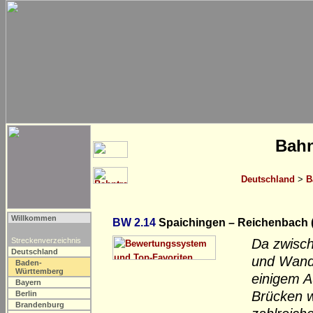
Bahn
Deutschland
>
B
Willkommen
BW 2.14
Spaichingen – Reichenbach 
Streckenverzeichnis
Da zwisch
Deutschland
und Wande
Baden-
Württemberg
einigem Au
Bayern
Brücken w
Berlin
Brandenburg