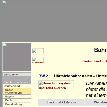
Bahn
Deutschland
>
B
Willkommen
BW 2.11
Härtsfeldbahn: Aalen – Unte
Streckenverzeichnis
Der Albau
Deutschland
bietet di
Baden-
Württemberg
mit einem
Bayern
Berlin
Steckbrief / Literatur
Wegebes
Brandenburg