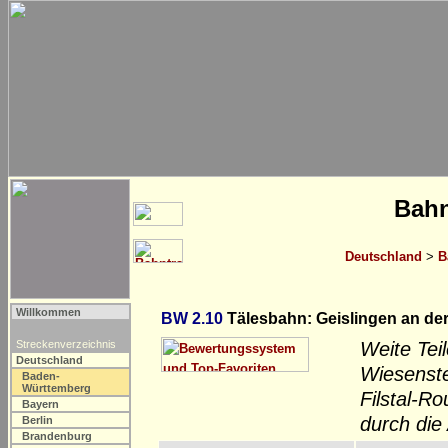
Bahn
Deutschland
>
B
Willkommen
BW 2.10
Tälesbahn: Geislingen an der
Streckenverzeichnis
Weite Tei
Deutschland
Wiesenste
Baden-
Württemberg
Filstal-R
Bayern
durch die
Berlin
Brandenburg