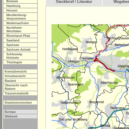
Bremen
Steckbrief / Literatur
Wegebes
Hamburg
Hessen
Mecklenburg-
Vorpommern
Niedersachsen
Nordrhein-
Westfalen
Rheinland-Pfalz
Saarland
Sachsen
Sachsen-Anhalt
Schleswig-
Holstein
Thüringen
Kreisübersicht
Ortsübersicht
Baulast
Übersicht nach
Rädern
Trassenstatistik
Draisinenstrecken
Europa
Weltweit