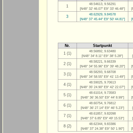
48.54613, 9.56291
1
[N48° 32' 46.07" E9° 33' 46.48"]
[
48.62929, 9.84578
3
[N48° 37' 45.44" E9° 50' 44.81"]
[
Nr.
Startpunkt
48.56892, 9.63480
1 (1)
[N48° 34' 8.11" E9° 38' 5.28"]
48.58221, 9.66339
2 (1)
[N48° 34' 55.96" E9° 39' 48.20"]
[
48.58293, 9.68708
3 (1)
[N48° 34' 58.55" E9° 41' 13.49"]
[
48.59025, 9.70613
4 (1)
[N48° 35' 24.90" E9° 42' 22.07"]
[
48.61014, 9.73583
5 (1)
[N48° 36' 36.50" E9° 44' 8.99"]
[
48.60754, 9.76812
6 (1)
[N48° 36' 27.14" E9° 46' 5.23"]
48.61857, 9.82098
7 (1)
[N48° 37' 6.85" E9° 49' 15.53"]
48.62344, 9.83386
8 (2)
[N48° 37' 24.38" E9° 50' 1.90"]
[