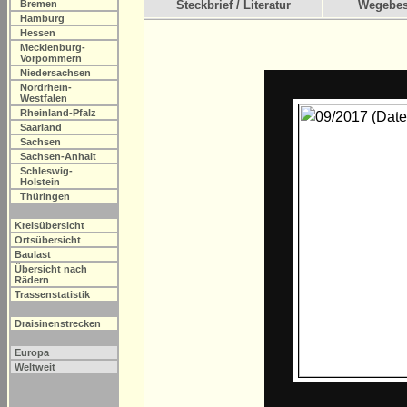
Bremen
Steckbrief / Literatur
Wegebes
Hamburg
Hessen
Mecklenburg-
Vorpommern
Niedersachsen
Nordrhein-
Westfalen
Rheinland-Pfalz
Saarland
Sachsen
Sachsen-Anhalt
Schleswig-
Holstein
Thüringen
Kreisübersicht
Ortsübersicht
Baulast
Übersicht nach
Rädern
Trassenstatistik
Draisinenstrecken
Europa
Weltweit