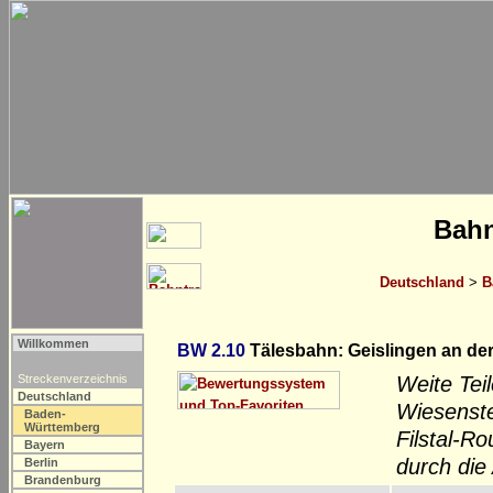
Bahn
Deutschland
>
B
Willkommen
BW 2.10
Tälesbahn: Geislingen an der
Streckenverzeichnis
Weite Tei
Deutschland
Wiesenste
Baden-
Württemberg
Filstal-R
Bayern
durch die
Berlin
Brandenburg