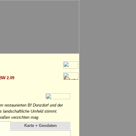
BW 2.09
m restaurierten Bf Donzdorf und der
s landschaftliche Umfeld stimmt.
traßen verzichten mag.
Karte + Geodaten