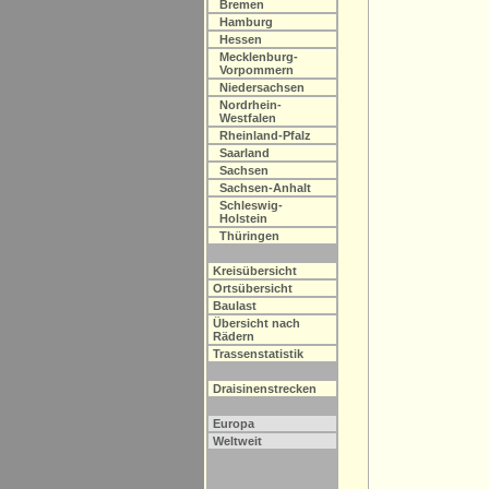
Bremen
Hamburg
Hessen
Mecklenburg-
Vorpommern
Niedersachsen
Nordrhein-
Westfalen
Rheinland-Pfalz
Saarland
Sachsen
Sachsen-Anhalt
Schleswig-
Holstein
Thüringen
Kreisübersicht
Ortsübersicht
Baulast
Übersicht nach
Rädern
Trassenstatistik
Draisinenstrecken
Europa
Weltweit