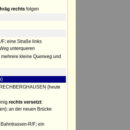
hräg rechts
folgen
F; eine Straße links
en Weg unterqueren
); mehrere kleine Querweg und
)
. Bf RECHBERGHAUSEN (heute
wenig
rechts versetzt
:
en); an der neuen Brücke
 Bahntrassen-R/F; ein