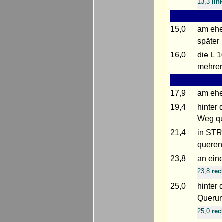
13,3
lin
15,0
am ehe
später
16,0
die L 
mehrer
17,9
am ehe
19,4
hinter
Weg qu
21,4
in STR
queren
23,8
an ei
23,8
rec
25,0
hinter
Querun
25,0
rec