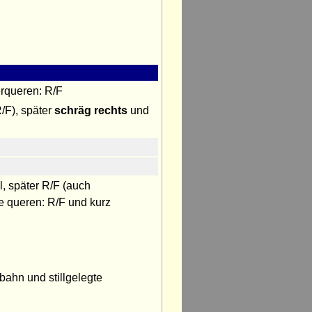
rqueren: R/F
/F), später
schräg rechts
und
, später R/F (auch
ße queren: R/F und kurz
bahn und stillgelegte