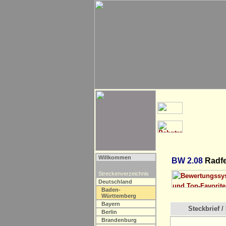
Willkommen
BW 2.08
Radfe
Streckenverzeichnis
Deutschland
Baden-
Württemberg
Bayern
Steckbrief / 
Berlin
Brandenburg