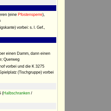
eren (eine
Pfostensperre
),
m
kante) vorbei: s. l. Gef.,
über einen Damm, dann einen
ve; Querweg
of vorbei und die K 3275
d Spielplatz (Tischgruppe) vorbei
5 (
Halbschranken
/