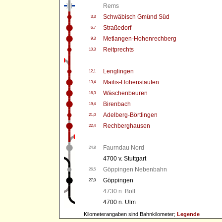
Rems
Schwäbisch Gmünd Süd
3,3
Straßedorf
6,7
Metlangen-Hohenrechberg
9,3
Reitprechts
10,3
Lenglingen
12,1
Maitis-Hohenstaufen
13,4
Wäschenbeuren
16,3
Birenbach
19,4
Adelberg-Börtlingen
21,0
Rechberghausen
22,4
Faurndau Nord
24,8
4700 v. Stuttgart
Göppingen Nebenbahn
26,5
Göppingen
27,0
4730 n. Boll
4700 n. Ulm
Kilometerangaben sind Bahnkilometer;
Legende