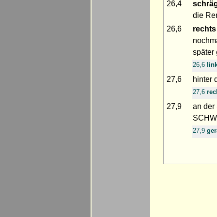
26,4
schräg
die Re
26,6
rechts
nochm
später
26,6
lin
27,6
hinter
27,6
rec
27,9
an der
SCHWÄ
27,9
ge