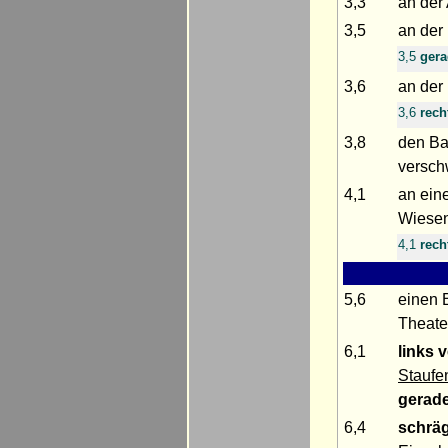
3,3
an der
3,5
an der
3,5
ger
3,6
an der
3,6
rech
3,8
den Ba
versch
4,1
an ein
Wiesen
4,1
rech
5,6
einen 
Theate
6,1
links v
Staufe
gerad
6,4
schräg