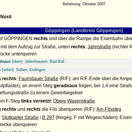
Befahrung: Oktober 2007
 Nord
Göppingen (Landkreis Göppingen)
bf GÖPPINGEN
rechts
und über die Rampe die Eisenbahn übe
mit dem Aufzug zur Straße, unten
rechts
:
Jahnstraße
(rechter R
rücke unterqueren
adeaus
(oben): Jebenhausen; Bad Boll
s
(unten): Süßen; Eislingen
 rechts
:
Faurndauer Straße
(R/F); am R/F-Ende über die Ampel
dpflaster); an einem Steg
geradeaus
folgen; bei 1,4 eine Stra
ießungsstraße zu einem Gewerbegebiet
em F-Steg
links versetzt
:
Obere Wasenstraße
 rechts
und
rechts
die Fils überqueren (R/F):
Am Filssteg
:
Stuttgarter Straße
/
B 297
(freigeg. F mit Wegeschäden); Eisen
recke überqueren