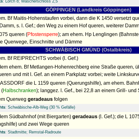
ks
: Lorch 8; Wäscherschloss 2,5
GÖPPINGEN (Landkreis Göppingen)
m. Bf Maitis-Hohenstaufen vorbei, dann die K 1450 versetzt qu
 Damm, s. l. Gef.; den Weg zu einem Hof queren, weiterer Dam
1075 queren (
Pfostensperre
); am ehem. Hp Lenglingen (Bahnsteigs
e Querwege, Einschnitte und Dämme
SCHWÄBISCH GMÜND (Ostalbkreis)
m. Bf REIPRECHTS vorbei (l. Gef.)
 dem ehem. Bf Metlangen-Hohenrechberg eine Straße queren, 
eren und mit l. Gef. an einem Parkplatz vorbei; weite Linkskur
ASSDORF die L 1159 queren (Querungshilfe), am ehem. Bahnh
 (
Halbschranken
); langgez. l. Gef., bei 22,8 an einem Grill- un
nem Querweg
geradeaus
folgen
hts
: Schwäbische-Alb-Weg (30 % Gefälle)
 dem Südbahnhof (mit Biergarten)
geradeaus
(l. Gef.); die L 107
gshilfe) und zwei Wege queren
hts
: Stadtmitte; Remstal-Radroute