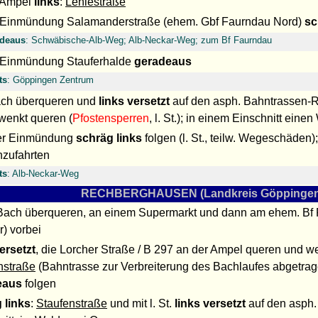
 Ampel
links
:
Lehlestraße
 Einmündung Salamanderstraße (ehem. Gbf Faurndau Nord)
sc
adeaus
: Schwäbische-Alb-Weg; Alb-Neckar-Weg; zum Bf Faurndau
 Einmündung Stauferhalde
geradeaus
ts
: Göppingen Zentrum
ch überqueren und
links versetzt
auf den asph. Bahntrassen-R/
wenkt queren (
Pfostensperren
, l. St.); in einem Einschnitt ein
er Einmündung
schräg links
folgen (l. St., teilw. Wegeschäden
zufahrten
ts
: Alb-Neckar-Weg
RECHBERGHAUSEN (Landkreis Göppingen
Bach überqueren, an einem Supermarkt und dann am ehem
r) vorbei
ersetzt
, die Lorcher Straße / B 297 an der Ampel queren und 
nstraße
(Bahntrasse zur Verbreiterung des Bachlaufes abgetrag
eaus
folgen
 links
:
Staufenstraße
und mit l. St.
links versetzt
auf den asph.