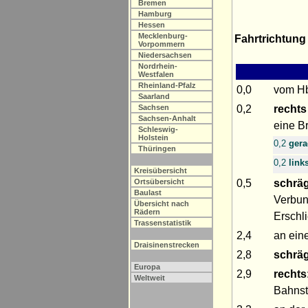
Bremen
Hamburg
Hessen
Mecklenburg-
Fahrtrichtung
Vorpommern
Niedersachsen
Nordrhein-
Westfalen
Rheinland-Pfalz
0,0
vom H
Saarland
0,2
rechts
Sachsen
Sachsen-Anhalt
eine B
Schleswig-
Holstein
0,2
ger
Thüringen
0,2
link
Kreisübersicht
0,5
schräg
Ortsübersicht
Baulast
Verbun
Übersicht nach
Rädern
Erschl
Trassenstatistik
2,4
an ein
Draisinenstrecken
2,8
schräg
Europa
2,9
rechts
Weltweit
Bahnst