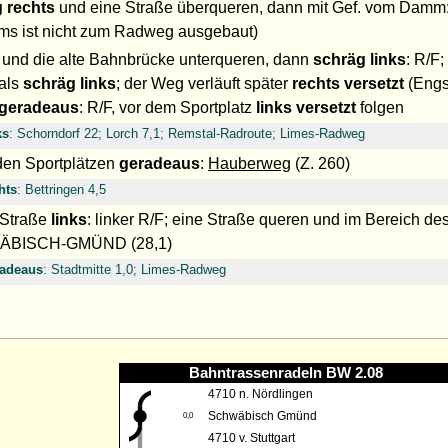
 rechts
und eine Straße überqueren, dann mit Gef. vom Damm
ms ist nicht zum Radweg ausgebaut)
und die alte Bahnbrücke unterqueren, dann
schräg links
: R/F;
als
schräg links
; der Weg verläuft später
rechts versetzt
(Engs
geradeaus
: R/F, vor dem Sportplatz
links versetzt
folgen
ks
: Schorndorf 22; Lorch 7,1; Remstal-Radroute; Limes-Radweg
 den Sportplätzen
geradeaus
:
Hauberweg
(Z. 260)
hts
: Bettringen 4,5
 Straße
links
: linker R/F; eine Straße queren und im Bereich 
BISCH-GMÜND (28,1)
radeaus
: Stadtmitte 1,0; Limes-Radweg
Bahntrassenradeln BW 2.08
4710 n. Nördlingen
Schwäbisch Gmünd
0,0
4710 v. Stuttgart