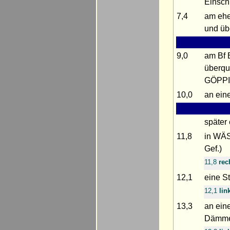
Einsch
7,4
am ehe
und üb
9,0
am Bf 
überqu
GÖPPI
10,0
an eine
später
11,8
in WÄS
Gef.)
11,8
rec
12,1
eine St
12,1
lin
13,3
an ein
Dämme;