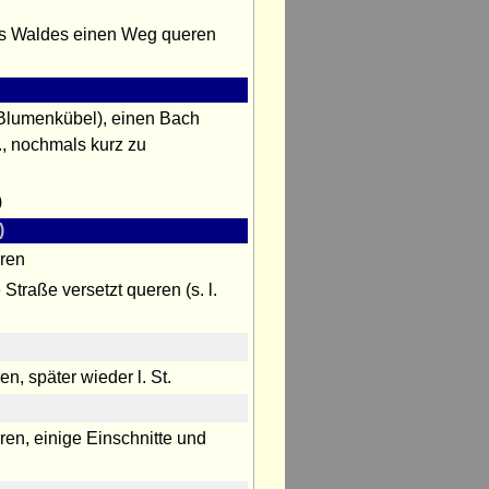
 des Waldes einen Weg queren
(Blumenkübel), einen Bach
., nochmals kurz zu
)
)
eren
aße versetzt queren (s. l.
n, später wieder l. St.
n, einige Einschnitte und