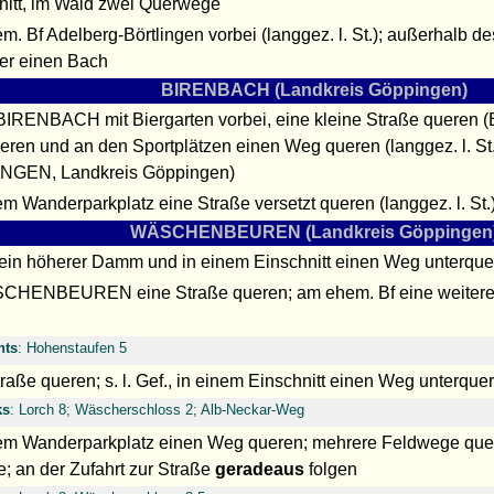
nitt, im Wald zwei Querwege
m. Bf Adelberg-Börtlingen vorbei (langgez. l. St.); außerhalb
er einen Bach
BIRENBACH (Landkreis Göppingen)
BIRENBACH mit Biergarten vorbei, eine kleine Straße queren 
eren und an den Sportplätzen einen Weg queren (langgez. l. St
NGEN, Landkreis Göppingen)
m Wanderparkplatz eine Straße versetzt queren (langgez. l. St.
WÄSCHENBEUREN (Landkreis Göppingen
 ein höherer Damm und in einem Einschnitt einen Weg unterqu
CHENBEUREN eine Straße queren; am ehem. Bf eine weitere Str
hts
: Hohenstaufen 5
raße queren; s. l. Gef., in einem Einschnitt einen Weg unterquere
ks
: Lorch 8; Wäscherschloss 2; Alb-Neckar-Weg
em Wanderparkplatz einen Weg queren; mehrere Feldwege quere
 an der Zufahrt zur Straße
geradeaus
folgen