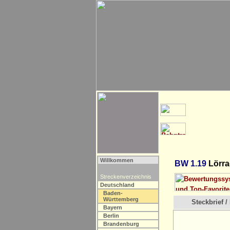
Willkommen
BW 1.19
Lörra
Streckenverzeichnis
Deutschland
Baden-
Württemberg
Steckbrief / 
Bayern
Berlin
Brandenburg