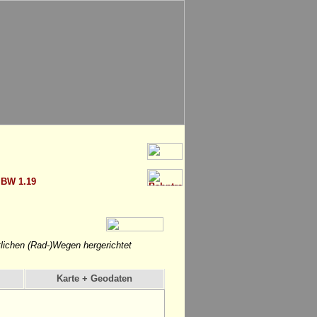
>
BW 1.19
lichen (Rad-)Wegen hergerichtet
Karte + Geodaten