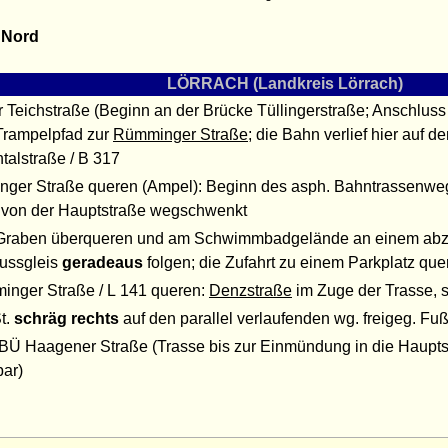
 Nord
LÖRRACH (Landkreis Lörrach)
r Teichstraße (Beginn an der Brücke Tüllingerstraße; Anschlu
Trampelpfad zur
Rümminger Straße
; die Bahn verlief hier auf d
talstraße / B 317
linger Straße queren (Ampel): Beginn des asph. Bahntrassenwegs
on der Hauptstraße wegschwenkt
Graben überqueren und am Schwimmbadgelände an einem abz
ussgleis
geradeaus
folgen; die Zufahrt zu einem Parkplatz que
minger Straße / L 141 queren:
Denzstraße
im Zuge der Trasse, 
St.
schräg rechts
auf den parallel verlaufenden wg. freigeg. F
BÜ Haagener Straße (Trasse bis zur Einmündung in die Haupts
ar)