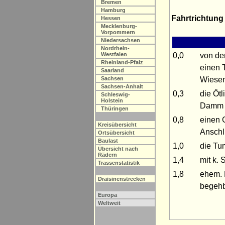
Bremen
Hamburg
Fahrtrichtung
Hessen
Mecklenburg-
Vorpommern
Niedersachsen
Nordrhein-
0,0
von de
Westfalen
Rheinland-Pfalz
einen 
Saarland
Wiesen
Sachsen
Sachsen-Anhalt
0,3
die Öt
Schleswig-
Holstein
Damm v
Thüringen
0,8
einen 
Kreisübersicht
Anschl
Ortsübersicht
Baulast
1,0
die Tu
Übersicht nach
Rädern
1,4
mit k. 
Trassenstatistik
1,8
ehem. 
Draisinenstrecken
begehb
Europa
Weltweit