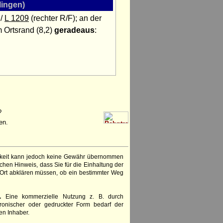
ingen)
/
L 1209
(rechter R/F); an der
 Ortsrand (8,2)
geradeaus
:
?
en.
igkeit kann jedoch keine Gewähr übernommen
chen Hinweis, dass Sie für die Einhaltung der
 Ort abklären müssen, ob ein bestimmter Weg
.
Eine kommerzielle Nutzung z. B. durch
ronischer oder gedruckter Form bedarf der
en Inhaber.