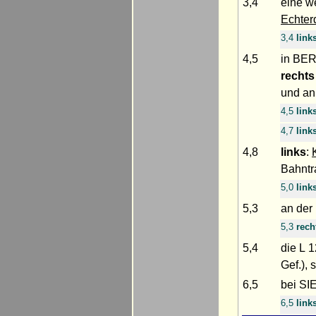
3,4
eine w
Echter
3,4
link
4,5
in BE
rechts
und an
4,5
link
4,7
link
4,8
links
:
Bahntra
5,0
link
5,3
an der
5,3
rech
5,4
die L 
Gef.),
6,5
bei SI
6,5
link