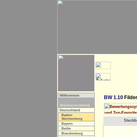
Willkommen
BW 1.10
Filde
Streckenverzeichnis
Deutschland
Baden-
Württemberg
Steckbr
Bayern
Berlin
Brandenburg