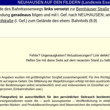
NEUHAUSEN AUF DEN FILDERN (Landkreis Essl
de des Bahntrassenwegs
links versetzt
zur
Bernhäuser Straße
ndung
geradeaus
folgen und mit l. Gef. nach NEUHAUSEN; am
fstraße
(l. Gef.) zum Gelände des ehem. Bahnhofs (8,9)
Fehler? Ungenauigkeiten? Aktualisierungen? Link defekt
Helfen Sie mit diese Seite auf dem neuesten Stand zu halt
 Angaben wurden mit größtmöglicher Sorgfalt zusammengestellt. Für ihre Richt
 auf eigene Gefahr. Die Mitteilung der Wegeführungen erfolgt mit dem ausdrückli
ter Bestimmungen selbst verantwortlich sind und insbesondere im Einzelfall vor
gerzonen, Einbahnstraßen usw.).
otografien) ist ausschließlich für den persönlichen Gebrauch bestimmt
hrsorganisationen sowie die – auch auszugsweise – Veröffentlichung in elekt
genannten Marken- und Produktbezeichnungen sind Warenzeichen der entsprechend