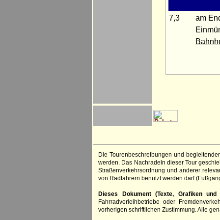
7,3
am En
Einmü
Bahnho
Die Tourenbeschreibungen und begleitenden
werden. Das Nachradeln dieser Tour geschieht
Straßenverkehrsordnung und anderer relevan
von Radfahrern benutzt werden darf (Fußgän
Dieses Dokument (Texte, Grafiken und F
Fahrradverleihbetriebe oder Fremdenverke
vorherigen schriftlichen Zustimmung. Alle 