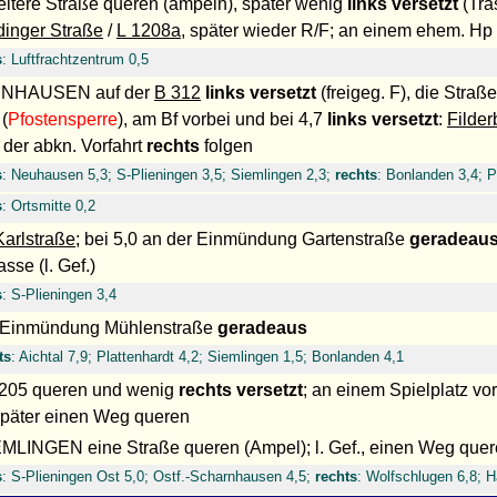
eitere Straße queren (ampeln), später wenig
links versetzt
(Tras
dinger Straße
/
L 1208a
, später wieder R/F; an einem ehem. Hp
s
: Luftfrachtzentrum 0,5
RNHAUSEN auf der
B 312
links versetzt
(freigeg. F), die Stra
(
Pfostensperre
), am Bf vorbei und bei 4,7
links versetzt
:
Filde
 der abkn. Vorfahrt
rechts
folgen
s
: Neuhausen 5,3; S-Plieningen 3,5; Siemlingen 2,3;
rechts
: Bonlanden 3,4; P
s
: Ortsmitte 0,2
Karlstraße
; bei 5,0 an der Einmündung Gartenstraße
geradeau
sse (l. Gef.)
s
: S-Plieningen 3,4
 Einmündung Mühlenstraße
geradeaus
ts
: Aichtal 7,9; Plattenhardt 4,2; Siemlingen 1,5; Bonlanden 4,1
1205 queren und wenig
rechts versetzt
; an einem Spielplatz vo
 später einen Weg queren
EMLINGEN eine Straße queren (Ampel); l. Gef., einen Weg que
s
: S-Plieningen Ost 5,0; Ostf.-Scharnhausen 4,5;
rechts
: Wolfschlugen 6,8; H