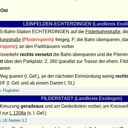
 Ost
LEINFELDEN-ECHTERDINGEN (Landkreis Essli
 S-Bahn-Station ECHTERDINGEN auf die
Filderbahnstraße
, d
Burgstraße
(
Pfostensperre
): freigeg. F; die Bahn überqueren, d
ensperre
); an den Parkhäusern vorbei
isverkehr
rechts versetzt
die Bahn überqueren und die Plieni
zt
über den Parkplatz: Z. 260 (parallel zur Trasse der ehem. Fild
ueren
Weg queren (l. Gef.), an der nächsten Einmündung wenig
recht
/F (l. Gef. und ab einem Damm l. St.)
s
: Flughafen
FILDERSTADT (Landkreis Esslingen)
 Kreuzung
geradeaus
und am Gedenkstein vorbei; am Kreisverk
l zur
L 1208a
(s. l. Gef.)
s
: LE-Stetten 3,2