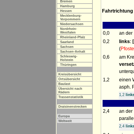
Bremen
Hamburg
Fahrtrichtung
Hessen
Mecklenburg-
Vorpommern
Niedersachsen
Nordrhein-
0,0
an der
Westfalen
Rheinland-Pfalz
0,2
links
:
Saarland
Sachsen
(
Pfost
Sachsen-Anhalt
0,6
am Kre
Schleswig-
Holstein
verset
Thüringen
unterq
Kreisübersicht
1,2
einen 
Ortsübersicht
Baulast
asph. R
Übersicht nach
Rädern
1,2
link
Trassenstatistik
Draisinenstrecken
2,4
an der
Europa
paralle
Weltweit
2,4
link