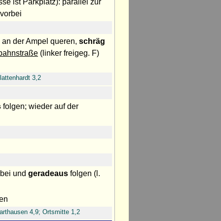
se ist Parkplatz): parallel zur
 vorbei
ße an der Ampel queren,
schräg
rbahnstraße
(linker freigeg. F)
lattenhardt 3,2
s
folgen; wieder auf der
rbei und
geradeaus
folgen (l.
ren
arthausen 4,9; Ortsmitte 1,2