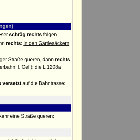
ngen)
ieser
schräg rechts
folgen
ann
rechts
:
In den Gärtlesäckern
nger Straße queren, dann
rechts
erbahn; l. Gef.); die L 1208a
s versetzt
auf die Bahntrasse:
ehr eine Straße queren: