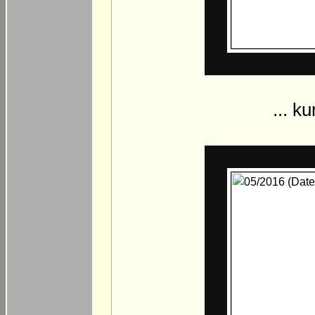
... k