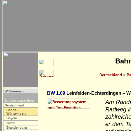
Bahn
Deutschland
>
Ba
Willkommen
BW 1.09
Leinfelden-Echterdingen – W
Streckenverzeichnis
Am Rande 
Deutschland
Radweg im
Baden-
Württemberg
zahlreich
Bayern
er dem Ta
Berlin
Brandenburg