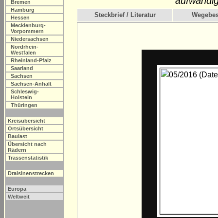
aufwändig
Bremen
Hamburg
Steckbrief / Literatur
Wegebes
Hessen
Mecklenburg-
Vorpommern
Niedersachsen
Nordrhein-
Westfalen
Rheinland-Pfalz
Saarland
Sachsen
Sachsen-Anhalt
Schleswig-
Holstein
Thüringen
Kreisübersicht
Ortsübersicht
Baulast
Übersicht nach
Rädern
Trassenstatistik
Draisinenstrecken
Europa
Weltweit