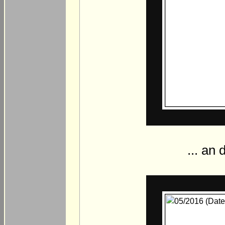
... an 