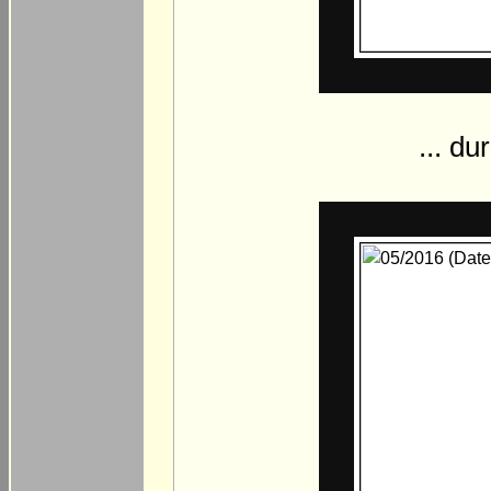
... d