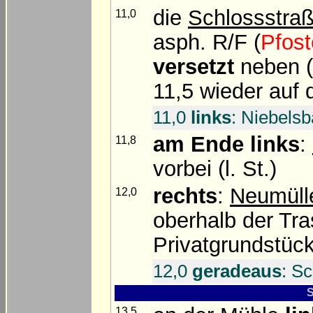
die
Schlossstra
11,0
asph. R/F (
Pfost
versetzt
neben (
11,5 wieder auf 
11,0
links
: Niebels
am Ende
links
:
11,8
vorbei (l. St.)
rechts
:
Neumüll
12,0
oberhalb der Tra
Privatgrundstüc
12,0
geradeaus
: S
13,5