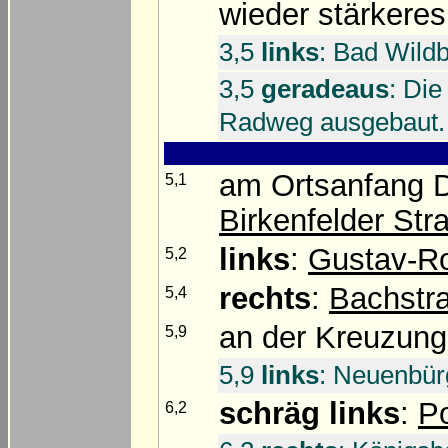
wieder stärkeres
3,5
links
: Bad Wildb
3,5
geradeaus
: Die
Radweg ausgebaut.
am Ortsanfang
5,1
Birkenfelder Str
links
:
Gustav-R
5,2
rechts
:
Bachstr
5,4
an der Kreuzun
5,9
5,9
links
: Neuenbür
schräg links
:
P
6,2