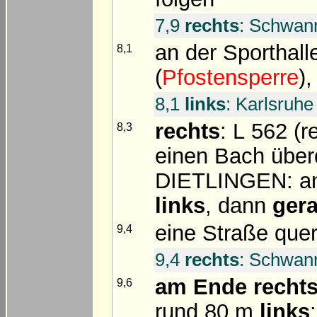
7,9
rechts
: Schwan
an der Sporthal
8,1
(
Pfostensperre
),
8,1
links
: Karlsruhe
rechts
: L 562 (r
8,3
einen Bach über
DIETLINGEN: a
links
, dann
ger
eine Straße que
9,4
9,4
rechts
: Schwann
am Ende
recht
9,6
rund 80 m
links