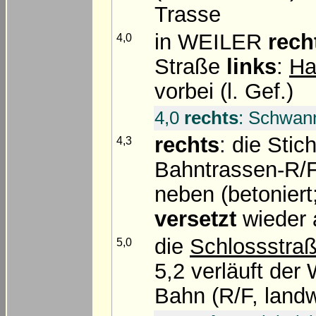
Trasse
in WEILER
rech
4,0
Straße
links
:
Ha
vorbei (l. Gef.)
4,0
rechts
: Schwann
rechts
: die Sti
4,3
Bahntrassen-R
neben (betonier
versetzt
wieder 
die
Schlossstra
5,0
5,2 verläuft der
Bahn (R/F, landw