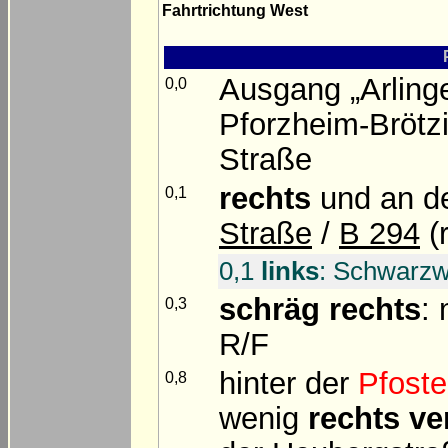
Fahrtrichtung West
Ausgang „Arlinge
0,0
Pforzheim-Brötz
Straße
rechts
und an d
0,1
Straße
/
B 294
(
0,1
links
: Schwarz
schräg rechts
:
0,3
R/F
hinter der
Pfoste
0,8
wenig
rechts ve