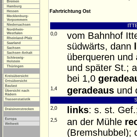
Bremen
Hamburg
Fahrtrichtung Ost
Hessen
Mecklenburg-
Vorpommern
Niedersachsen
ITT
Nordrhein-
vom Bahnhof Itt
0,0
Westfalen
Rheinland-Pfalz
südwärts, dann
Saarland
Sachsen
Sachsen-Anhalt
überqueren und a
Schleswig-
Holstein
und später St.; 
Thüringen
bei 1,0
geradea
Kreisübersicht
Ortsübersicht
Baulast
geradeaus
und d
1,4
Übersicht nach
Rädern
Trassenstatistik
links
: s. st. Ge
2,0
Draisinenstrecken
an der Mühle
re
Europa
2,5
Weltweit
(Bremshubbel); d