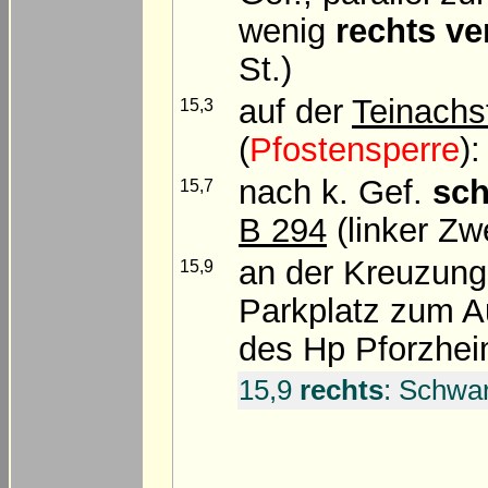
wenig
rechts ve
St.)
auf der
Teinachs
15,3
(
Pfostensperre
)
nach k. Gef.
sch
15,7
B 294
(linker Zw
an der Kreuzun
15,9
Parkplatz zum Au
des Hp Pforzhei
15,9
rechts
: Schwa