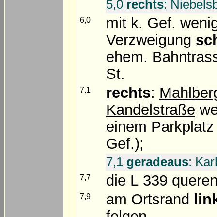
5,0
rechts
: Niebels
mit k. Gef. weni
6,0
Verzweigung
sc
ehem. Bahntras
St.
rechts
:
Mahlber
7,1
Kandelstraße
we
einem Parkplatz
Gef.);
7,1
geradeaus
: Kar
die L 339 quere
7,7
am Ortsrand
lin
7,9
folgen