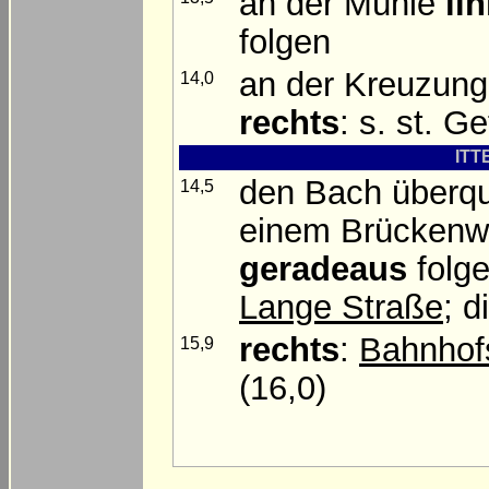
an der Mühle
li
folgen
an der Kreuzun
14,0
rechts
: s. st. Ge
ITT
den Bach überq
14,5
einem Brückenwid
geradeaus
folg
Lange Straße
; 
rechts
:
Bahnhof
15,9
(16,0)