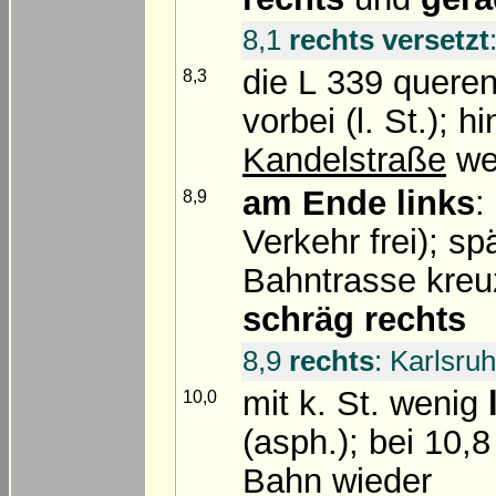
8,1
rechts versetzt
die L 339 quere
8,3
vorbei (l. St.); 
Kandelstraße
we
am Ende
links
:
8,9
Verkehr frei); sp
Bahntrasse kreu
schräg rechts
8,9
rechts
: Karlsru
mit k. St. wenig
10,0
(asph.); bei 10,
Bahn wieder