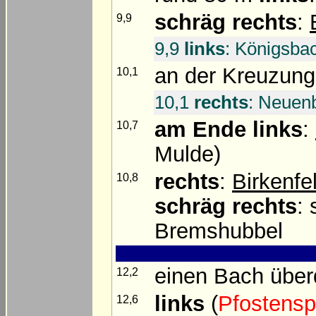
schräg rechts
:
9,9
9,9
links
: Königsbac
an der Kreuzun
10,1
10,1
rechts
: Neuen
am Ende
links
:
10,7
Mulde)
rechts
:
Birkenfe
10,8
schräg rechts
: 
Bremshubbel
einen Bach über
12,2
links
(
Pfostensp
12,6