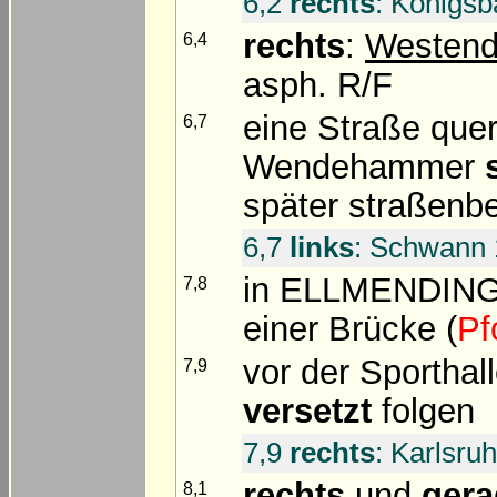
6,2
rechts
: Königsb
rechts
:
Westend
6,4
asph. R/F
eine Straße que
6,7
Wendehammer
später straßenb
6,7
links
: Schwann 
in ELLMENDIN
7,8
einer Brücke (
Pf
vor der Sporthal
7,9
versetzt
folgen
7,9
rechts
: Karlsru
rechts
und
ger
8,1