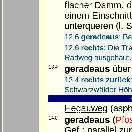
flacher Damm, d
einem Einschnitt
unterqueren (l. S
12,6
geradeaus
: B
12,6
rechts
: Die Tr
Radweg ausgebaut.
geradeaus
über
13,4
13,4
rechts zurück
Schwarzwälder Hö
Hegauweg
(asph
geradeaus
(
Pfo
14,8
Gef.; parallel zu