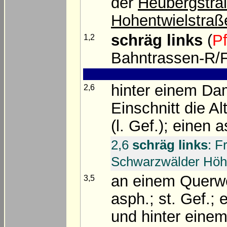
der
Heubergstra
Hohentwielstraß
schräg links
(
P
1,2
Bahntrassen-R/F;
hinter einem 
2,6
Einschnitt die A
(l. Gef.); einen
2,6
schräg links
: F
Schwarzwälder Hö
an einem Querw
3,5
asph.; st. Gef.;
und hinter eine