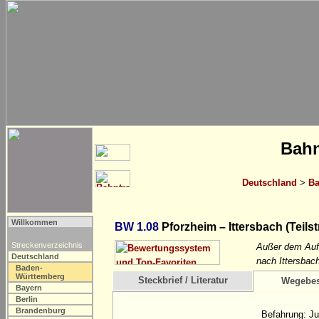
Bahn
Deutschland
>
Ba
Willkommen
BW 1.08
Pforzheim – Ittersbach (Teils
Streckenverzeichnis
Außer dem Aufs
Deutschland
nach Ittersbac
Baden-
Württemberg
Steckbrief / Literatur
Wegebes
Bayern
Berlin
Brandenburg
Befahrung: Ju