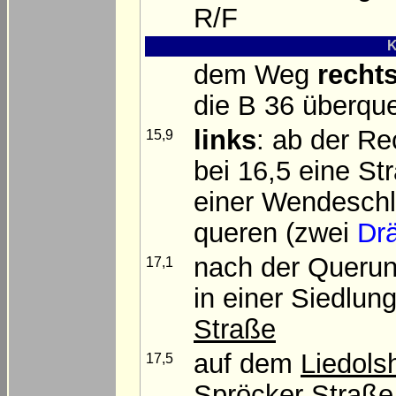
R/F
K
dem Weg
rechts
die B 36 überqu
links
: ab der Re
15,9
bei 16,5 eine St
einer Wendeschl
queren (zwei
Drä
nach der Querun
17,1
in einer Siedlun
Straße
auf dem
Liedols
17,5
Spröcker Straße