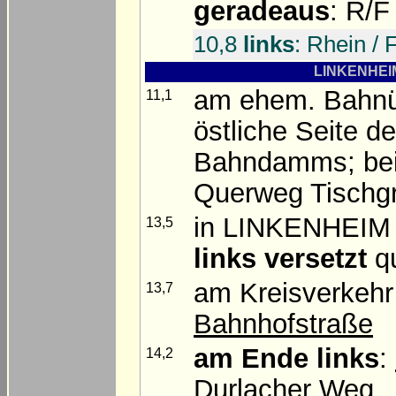
geradeaus
: R/F
10,8
links
: Rhein /
LINKENHEIM
am ehem. Bahn
11,1
östliche Seite 
Bahndamms; bei 
Querweg Tischgr
in LINKENHEIM d
13,5
links versetzt
qu
am Kreisverkehr
13,7
Bahnhofstraße
am Ende
links
:
14,2
Durlacher Weg