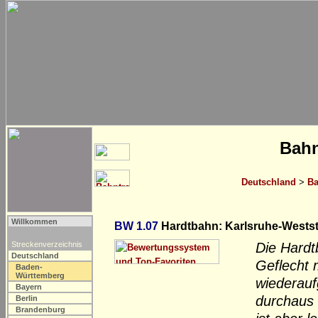
Bahn
Deutschland
>
Ba
Willkommen
BW 1.07
Hardtbahn: Karlsruhe-Westst
Streckenverzeichnis
Die Hardt
Deutschland
Geflecht 
Baden-
Württemberg
wiederauf
Bayern
durchaus 
Berlin
Brandenburg