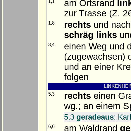
am Ortsrand
lin
1,1
zur Trasse (Z. 2
rechts
und nach
1,8
schräg links
und
einen Weg und d
3,4
(zugewachsen) q
und an einer Kr
folgen
LINKENHEIM
rechts
einen Gra
5,3
wg.; an einem S
5,3
geradeaus
: Kar
am Waldrand
ge
6,6