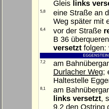
Gleis
links vers
eine Straße an 
5,8
Weg später mit e
vor der Straße
r
6,4
B 36 überquere
versetzt
folgen: 
EGGENSTEIN-
am Bahnüberga
7,2
Durlacher Weg
;
Haltestelle Egge
am Bahnübergan
8,1
links versetzt
, 
9,2 den Ostring 