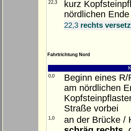
kurz Kopfsteinp
22,3
nördlichen Ende
22,3
rechts versetz
Fahrtrichtung Nord
K
Beginn eines R/F
0,0
am nördlichen E
Kopfsteinpflaste
Straße vorbei
an der Brücke /
1,0
schräg rechts
,