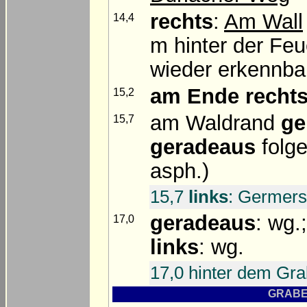
rechts
:
Am Wall
14,4
m hinter der Fe
wieder erkennba
am Ende
recht
15,2
am Waldrand
ge
15,7
geradeaus
folge
asph.)
15,7
links
: Germers
geradeaus
: wg.
17,0
links
: wg.
17,0 hinter dem Gr
GRABEN