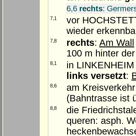
6,6
rechts
: Germer
vor HOCHSTE
7,1
wieder erkennba
rechts
:
Am Wall
7,8
100 m hinter de
in LINKENHEIM
8,1
links versetzt
:
am Kreisverkehr
8,6
(Bahntrasse ist 
die Friedrichsta
8,8
queren: asph. We
heckenbewachs