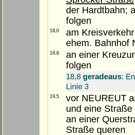
der Hardtbahn; 
folgen
am Kreisverkeh
18,0
ehem. Bahnhof N
an einer Kreuz
18,8
folgen
18,8
geradeaus
: E
Linie 3
vor NEUREUT an
19,5
und eine Straße
an einer Querst
Straße queren