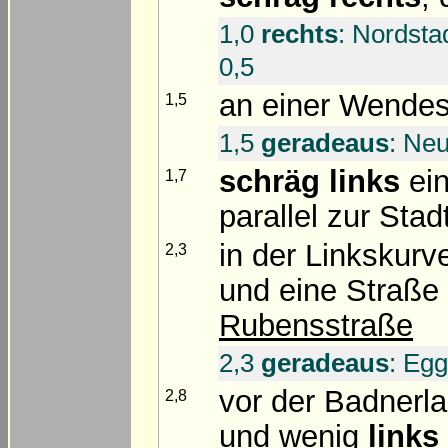
1,0
rechts
: Nordsta
0,5
an einer Wendes
1,5
1,5
geradeaus
: Neu
schräg links
ein
1,7
parallel zur Sta
in der Linkskurv
2,3
und eine Straße
Rubensstraße
2,3
geradeaus
: Egg
vor der Badnerl
2,8
und wenig
links