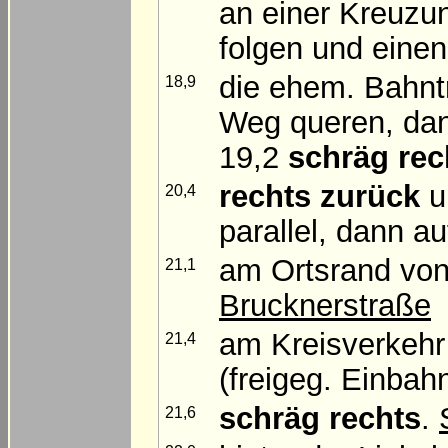
an einer Kreuzu
folgen und eine
die ehem. Bahnt
18,9
Weg queren, dann
19,2
schräg rec
rechts zurück
u
20,4
parallel, dann a
am Ortsrand v
21,1
Brucknerstraße
am Kreisverkeh
21,4
(freigeg. Einbah
schräg rechts
.
21,6