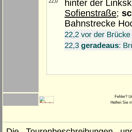
hinter der Links
22,0
Sofienstraße
;
sc
Bahnstrecke Hoc
22,2 vor der Brück
22,3
geradeaus
: Br
Fehler? U
Helfen Sie m
Die Tourenbeschreibungen un