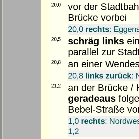
vor der Stadtba
20,0
Brücke vorbei
20,0
rechts
: Eggens
schräg links
ein
20,5
parallel zur Sta
an einer Wendes
20,8
20,8
links zurück
: 
an der Brücke /
21,2
geradeaus
folge
Bebel-Straße vo
1,0
rechts
: Nordwes
1,2