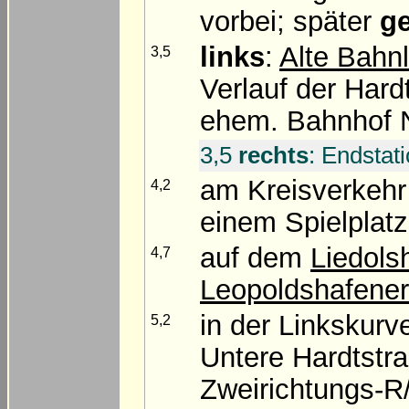
vorbei; später
g
links
:
Alte Bahnl
3,5
Verlauf der Hard
ehem. Bahnhof N
3,5
rechts
: Endstat
am Kreisverkeh
4,2
einem Spielplat
auf dem
Liedols
4,7
Leopoldshafener
in der Linkskurv
5,2
Untere Hardtstra
Zweirichtungs-R/