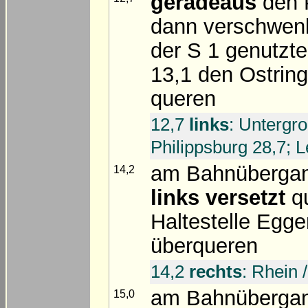
geradeaus
den P
dann verschwenk
der S 1 genutzte
13,1 den Ostring
queren
12,7
links
: Untergr
Philippsburg 28,7; 
am Bahnübergan
14,2
links versetzt
q
Haltestelle Egge
überqueren
14,2
rechts
: Rhein 
am Bahnüberga
15,0