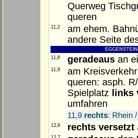
Querweg Tischgru
queren
am ehem. Bahn
11,2
andere Seite d
EGGENSTEIN-
geradeaus
an e
11,8
am Kreisverkehr
11,9
queren: asph. R
Spielplatz
links 
umfahren
11,9
rechts
: Rhein 
rechts versetzt
12,6
12,7