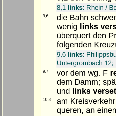
8,1
links
: Rhein / B
die Bahn schwen
9,6
wenig
links vers
überquert den Pr
folgenden Kreu
9,6
links
: Philippsb
Untergrombach 12;
vor dem wg. F
r
9,7
dem Damm; späte
und
links verset
am Kreisverkehr
10,8
queren, an eine