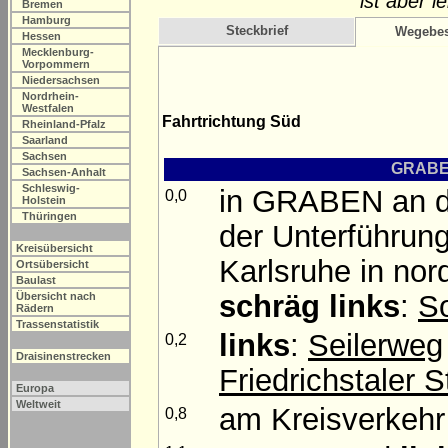
ist aber l
Bremen
Hamburg
Steckbrief
Wegebes
Hessen
Mecklenburg-
Vorpommern
Niedersachsen
Nordrhein-
Westfalen
Fahrtrichtung Süd
Rheinland-Pfalz
Saarland
Sachsen
GRABEN
Sachsen-Anhalt
Schleswig-
in GRABEN an de
0,0
Holstein
Thüringen
der Unterführun
Kreisübersicht
Karlsruhe in nor
Ortsübersicht
Baulast
schräg links
:
So
Übersicht nach
Rädern
Trassenstatistik
links
:
Seilerweg
0,2
Draisinenstrecken
Friedrichstaler 
Europa
Weltweit
am Kreisverkeh
0,8