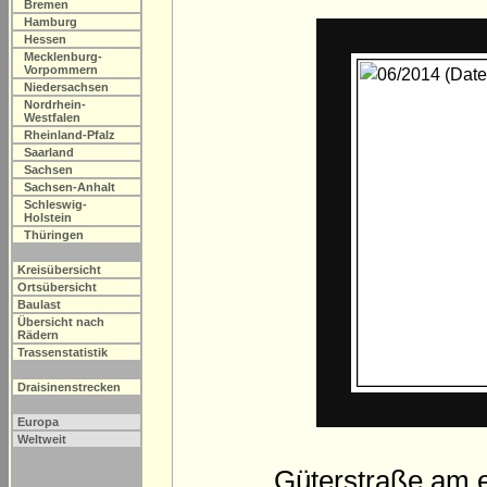
Bremen
Hamburg
Hessen
Mecklenburg-
Vorpommern
Niedersachsen
Nordrhein-
Westfalen
Rheinland-Pfalz
Saarland
Sachsen
Sachsen-Anhalt
Schleswig-
Holstein
Thüringen
Kreisübersicht
Ortsübersicht
Baulast
Übersicht nach
Rädern
Trassenstatistik
Draisinenstrecken
Europa
Weltweit
Güterstraße am 