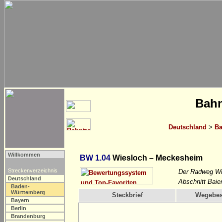
Bahn
Deutschland
>
Ba
Willkommen
BW 1.04
Wiesloch – Meckesheim
Streckenverzeichnis
Der Radweg Wie
Deutschland
Abschnitt Baier
Baden-
Württemberg
Steckbrief
Wegebes
Bayern
Berlin
Brandenburg