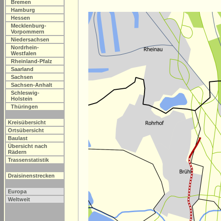
Bremen
Hamburg
Hessen
Mecklenburg-
Vorpommern
Niedersachsen
Nordrhein-
Westfalen
Rheinland-Pfalz
Saarland
Sachsen
Sachsen-Anhalt
Schleswig-
Holstein
Thüringen
Kreisübersicht
Ortsübersicht
Baulast
Übersicht nach
Rädern
Trassenstatistik
Draisinenstrecken
Europa
Weltweit