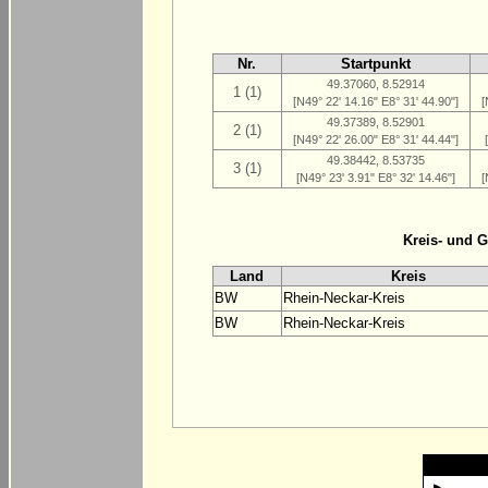
Nr.
Startpunkt
49.37060, 8.52914
1 (1)
[N49° 22' 14.16" E8° 31' 44.90"]
[
49.37389, 8.52901
2 (1)
[N49° 22' 26.00" E8° 31' 44.44"]
49.38442, 8.53735
3 (1)
[N49° 23' 3.91" E8° 32' 14.46"]
[
Kreis- und 
Land
Kreis
BW
Rhein-Neckar-Kreis
BW
Rhein-Neckar-Kreis