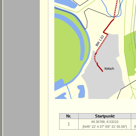
Nr.
Startpunkt
49.36788, 8.53210
1
[N49° 22' 4.37" E8° 31' 55.56"]
[