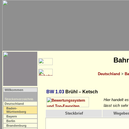
Bahn
Deutschland
>
Ba
Willkommen
BW 1.03
Brühl – Ketsch
Streckenverzeichnis
Hier handelt e
Deutschland
lässt sich seh
Baden-
Württemberg
Steckbrief
Wegebes
Bayern
Berlin
Brandenburg