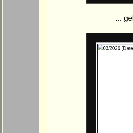
... g