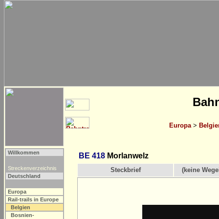
Bahn
Europa
>
Belgie
Willkommen
BE 418
Morlanwelz
Streckenverzeichnis
Steckbrief
(keine Wege
Deutschland
Europa
Rail-trails in Europe
Belgien
Bosnien-