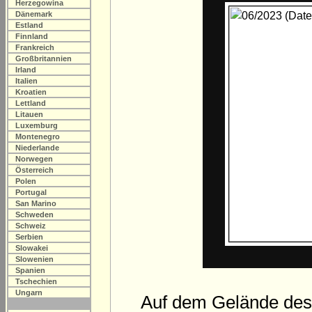
Herzegowina
Dänemark
Estland
Finnland
Frankreich
Großbritannien
Irland
Italien
Kroatien
Lettland
Litauen
Luxemburg
Montenegro
Niederlande
Norwegen
Österreich
Polen
Portugal
San Marino
Schweden
Schweiz
Serbien
Slowakei
Slowenien
Spanien
Tschechien
Ungarn
Auf dem Gelände des