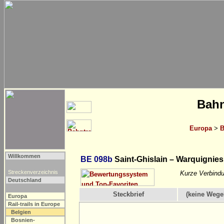
Bahn
Europa
>
B
Willkommen
BE 098b
Saint-Ghislain – Warquignies
Streckenverzeichnis
Kurze Verbindu
Deutschland
Steckbrief
(keine Wege
Europa
Rail-trails in Europe
Belgien
Bosnien-