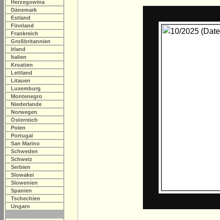
Herzegowina
Dänemark
Estland
Finnland
Frankreich
Großbritannien
Irland
Italien
Kroatien
Lettland
Litauen
Luxemburg
Montenegro
Niederlande
Norwegen
Österreich
Polen
Portugal
San Marino
Schweden
Schweiz
Serbien
Slowakei
Slowenien
Spanien
Tschechien
Ungarn