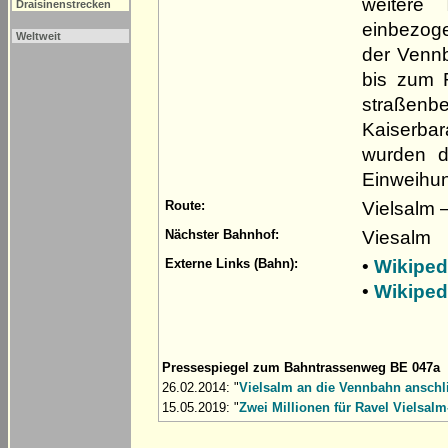
weitere
Draisinenstrecken
einbezoge
Weltweit
der Venn
bis zum F
straßen
Kaiserbar
wurden di
Einweihu
Vielsalm 
Route:
Viesalm
Nächster Bahnhof:
•
Wikiped
Externe Links (Bahn):
•
Wikiped
Pressespiegel zum Bahntrassenweg BE 047a
26.02.2014: "
Vielsalm an die Vennbahn anschl
15.05.2019: "
Zwei Millionen für Ravel Vielsal