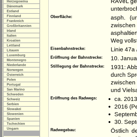
RAVeL gen
Herzegowina
Dänemark
unterbroc
Estland
Finnland
asph. (ur
Oberfläche:
Frankreich
zwischen
Großbritannien
Irland
asphaltie
Italien
Weg vollst
Kroatien
Lettland
Linie 47a
Eisenbahnstrecke:
Litauen
Luxemburg
10. Janua
Eröffnung der Bahnstrecke:
Montenegro
Niederlande
1931: Abb
Stilllegung der Bahnstrecke:
Norwegen
durch Spr
Österreich
Polen
zwischen 
Portugal
und Viels
San Marino
Schweden
ca. 2013
Eröffnung des Radwegs:
Schweiz
Serbien
2016 (Pe
Slowakei
Septembe
Slowenien
Spanien
30. Sep
Tschechien
Ungarn
Östlich d
Radwegebau: