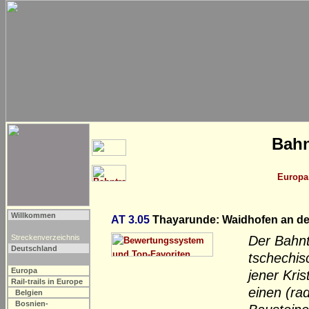
Bahn
Europa
Willkommen
AT 3.05
Thayarunde: Waidhofen an de
Streckenverzeichnis
Der Bahn
Deutschland
tschechis
Europa
jener Kris
Rail-trails in Europe
einen (ra
Belgien
Bosnien-