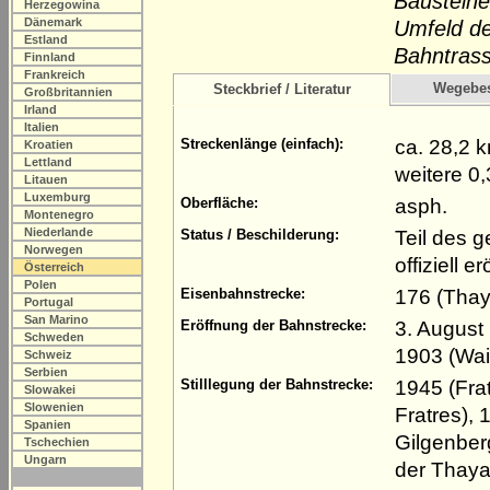
Bausteine
Herzegowina
Dänemark
Umfeld de
Estland
Bahntras
Finnland
Frankreich
Wegebe
Steckbrief / Literatur
Großbritannien
Irland
Italien
ca. 28,2 
Streckenlänge (einfach):
Kroatien
Lettland
weitere 0
Litauen
Luxemburg
asph.
Oberfläche:
Montenegro
Niederlande
Teil des 
Status / Beschilderung:
Norwegen
offiziell e
Österreich
Polen
176 (Thay
Eisenbahnstrecke:
Portugal
San Marino
3. August
Eröffnung der Bahnstrecke:
Schweden
1903 (Wai
Schweiz
Serbien
1945 (Fra
Stilllegung der Bahnstrecke:
Slowakei
Slowenien
Fratres),
Spanien
Gilgenber
Tschechien
Ungarn
der Thaya