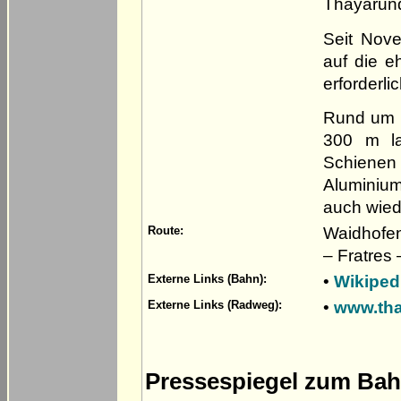
Thayarund
Seit Nove
auf die e
erforderli
Rund um d
300 m la
Schiene
Aluminiu
auch wied
Waidhofen
Route:
– Fratres 
•
Wikiped
Externe Links (Bahn):
•
www.tha
Externe Links (Radweg):
Pressespiegel zum Bah