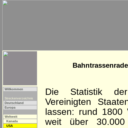
Bahntrassenradel
Die Statistik d
Willkommen
Streckenverzeichnis
Vereinigten Staat
Deutschland
Europa
lassen: rund 1800
Weltweit
weit über 30.00
Kanada
USA