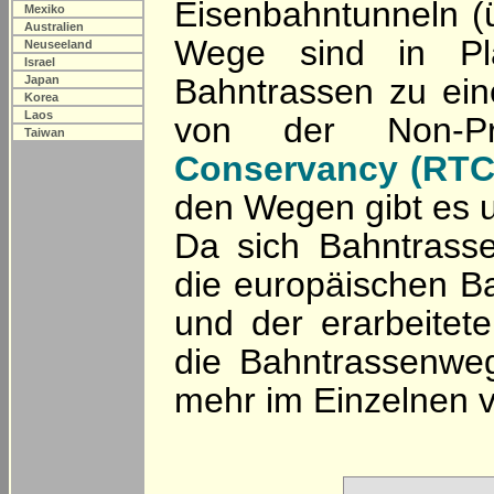
Eisenbahntunneln (
Mexiko
Australien
Wege sind in Pl
Neuseeland
Israel
Bahntrassen zu ei
Japan
Korea
Laos
von der Non-Pro
Taiwan
Conservancy (RTC
den Wegen gibt es 
Da sich Bahntrassen
die europäischen B
und der erarbeitete
die Bahntrassenweg
mehr im Einzelnen vo