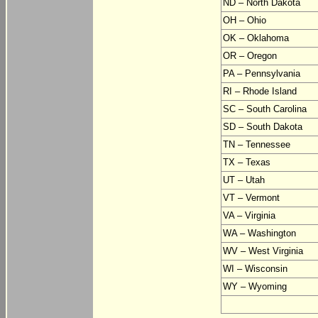
ND – North Dakota
OH – Ohio
OK – Oklahoma
OR – Oregon
PA – Pennsylvania
RI – Rhode Island
SC – South Carolina
SD – South Dakota
TN – Tennessee
TX – Texas
UT – Utah
VT – Vermont
VA – Virginia
WA – Washington
WV – West Virginia
WI – Wisconsin
WY – Wyoming