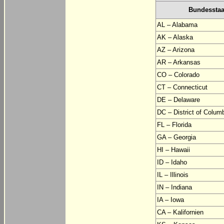
Bundesstaa
AL – Alabama
AK – Alaska
AZ – Arizona
AR – Arkansas
CO – Colorado
CT – Connecticut
DE – Delaware
DC – District of Colum
FL – Florida
GA – Georgia
HI – Hawaii
ID – Idaho
IL – Illinois
IN – Indiana
IA – Iowa
CA – Kalifornien