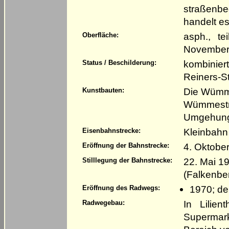
straßenbe
handelt e
asph., te
Oberfläche:
November
kombinier
Status / Beschilderung:
Reiners-S
Die Wümme
Kunstbauten:
Wümmestro
Umgehungs
Kleinbahn
Eisenbahnstrecke:
4. Oktobe
Eröffnung der Bahnstrecke:
22. Mai 19
Stilllegung der Bahnstrecke:
(Falkenbe
1970; de
Eröffnung des Radwegs:
In Lilien
Radwegebau:
Supermark