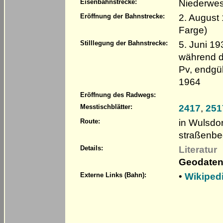
Niederwes
Eisenbahnstrecke:
2. August 
Eröffnung der Bahnstrecke:
Farge)
5. Juni 19
Stilllegung der Bahnstrecke:
während d
Pv, endgül
1964
Eröffnung des Radwegs:
2417
,
251
Messtischblätter:
in Wulsdo
Route:
straßenbe
Literatur
Details:
Geodaten
•
Wikiped
Externe Links (Bahn):