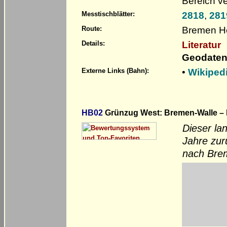
Bereich v
2818
,
281
Messtischblätter:
Bremen Ho
Route:
Literatur
Details:
Geodaten
•
Wikiped
Externe Links (Bahn):
HB02
Grünzug West: Bremen-Walle –
Dieser la
Jahre zur
nach Bre