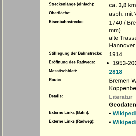
ca. 3,8 k
Streckenlänge (einfach):
asph. mit
Oberfläche:
1740 / Br
Eisenbahnstrecke:
mm)
alte Tras
Hannover
1914
Stilllegung der Bahnstrecke:
1953-20
Eröffnung des Radwegs:
2818
Messtischblatt:
Bremen-Wa
Route:
Koppenber
Literatur
Details:
Geodaten
•
Wikiped
Externe Links (Bahn):
•
Wikiped
Externe Links (Radweg):