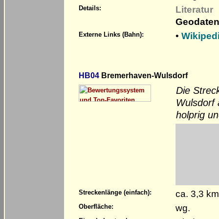
Literatur
Details:
Geodaten
•
Wikiped
Externe Links (Bahn):
HB04
Bremerhaven-Wulsdorf
Die Strec
Wulsdorf 
holprig un
ca. 3,3 k
Streckenlänge (einfach):
wg.
Oberfläche: