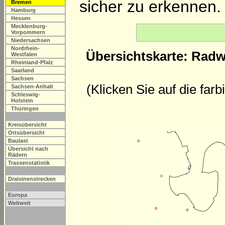
sicher zu erkennen.
Bremen
Hamburg
Hessen
Mecklenburg-
Vorpommern
Niedersachsen
Nordrhein-
Übersichtskarte: Radw
Westfalen
Rheinland-Pfalz
Saarland
Sachsen
(Klicken Sie auf die far
Sachsen-Anhalt
Schleswig-
Holstein
Thüringen
Kreisübersicht
Ortsübersicht
Baulast
Übersicht nach
Rädern
Trassenstatistik
Draisinenstrecken
Europa
Weltweit