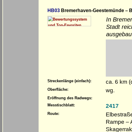
HB03
Bremerhaven-Geestemünde – B
In Bremer
Stadt rei
ausgebau
ca. 6 km 
Streckenlänge (einfach):
wg.
Oberfläche:
Eröffnung des Radwegs:
2417
Messtischblatt:
Elbestraß
Route:
Rampe – 
Skagerrak