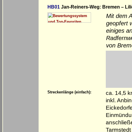
HB01
Jan-Reiners-Weg: Bremen – Lil
Mit dem 
geopfert 
einiges an
Radfernwe
von Breme
ca. 14,5 
Streckenlänge (einfach):
inkl. Anb
Eickedorfe
Einmündun
anschließ
Tarmstedt 