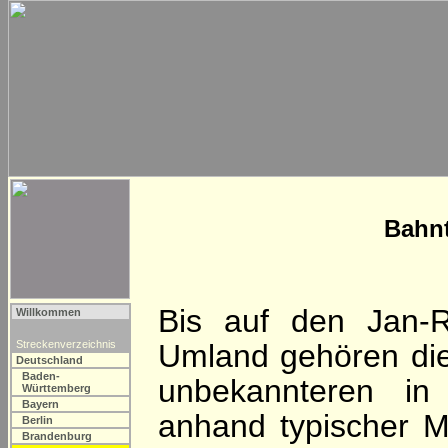
Bahnt
Bis auf den Jan-R
Willkommen
Streckenverzeichnis
Umland gehören di
Deutschland
Baden-
unbekannteren in
Württemberg
Bayern
anhand typischer 
Berlin
Brandenburg